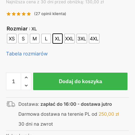
Najniższa cena z 30 dni przed obniżką: 130,00 zł
was:
is:
130,00 zł.
99,00 zł.
(
27
opinii klienta)
Rozmiar
: XL
XS
S
M
L
XL
XXL
3XL
4XL
Tabela rozmiarów
ilość
Dodaj do koszyka
Koszulka
czarna
–
Dostawa:
zapłać do 16:00 - dostawa jutro
Łęcina
–
Darmowa dostawa na terenie PL od
250,00
zł
Co
30 dni na zwrot
to
za