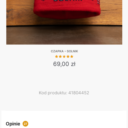
the
product
page
CZAPKA – SOLNIK
69,00
zł
Kod produktu: 41804452
Opinie
27