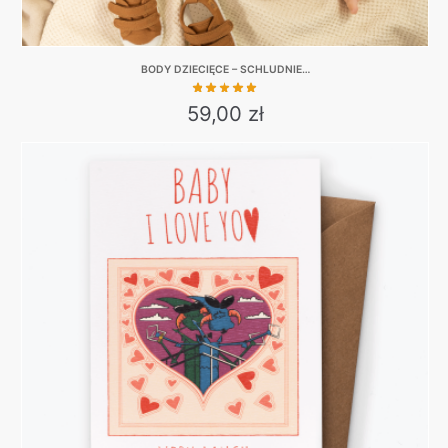
BODY DZIECIĘCE – SCHLUDNIE…
59,00
zł
This
product
has
multiple
variants.
The
options
may
be
chosen
on
the
product