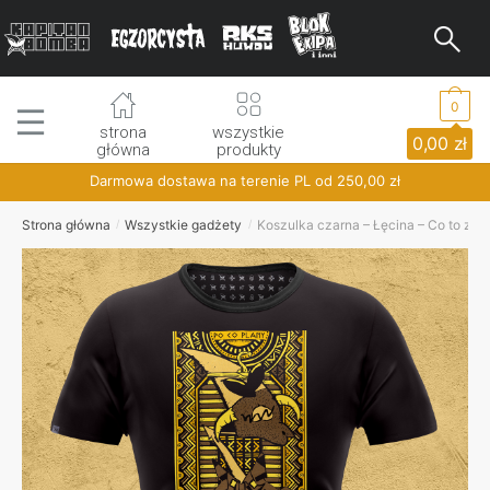
Skip
Skip
to
to
navigation
content
0
strona
wszystkie
0,00
zł
główna
produkty
Darmowa dostawa na terenie PL od
250,00
zł
Strona główna
Wszystkie gadżety
Koszulka czarna – Łęcina – Co to za s
/
/