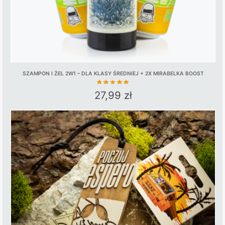
SZAMPON I ŻEL 2W1 – DLA KLASY ŚREDNIEJ + 2X MIRABELKA BOOST
27,99
zł