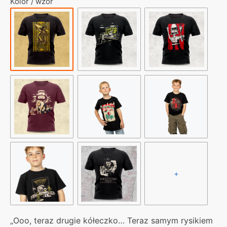
Kolor / wzór
sztuka
taki
trójkąt
postawić
+
„Ooo, teraz drugie kółeczko… Teraz samym rysikiem