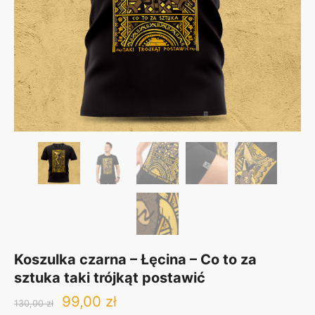
Koszulka czarna – Łęcina – Co to za
sztuka taki trójkąt postawić
Original
Current
99,00
zł
130,00
zł
price
price