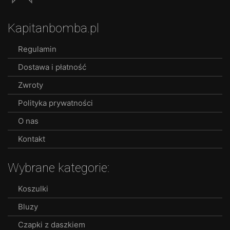
The
options
Kapitanbomba.pl
may
be
Regulamin
chosen
Dostawa i płatność
on
the
Zwroty
product
Polityka prywatności
page
O nas
Kontakt
Wybrane kategorie:
Koszulki
Bluzy
Czapki z daszkiem