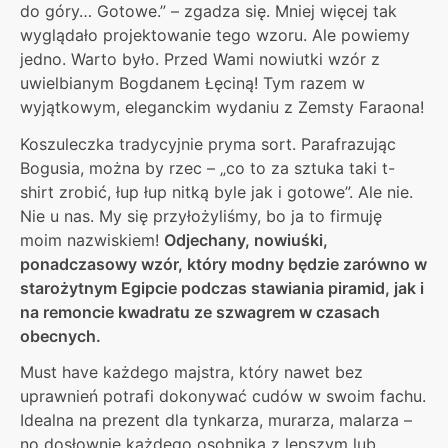
do góry… Gotowe.” – zgadza się. Mniej więcej tak
wyglądało projektowanie tego wzoru. Ale powiemy
jedno. Warto było. Przed Wami nowiutki wzór z
uwielbianym Bogdanem Łęciną! Tym razem w
wyjątkowym, eleganckim wydaniu z Zemsty Faraona!
Koszuleczka tradycyjnie pryma sort. Parafrazując
Bogusia, można by rzec – „co to za sztuka taki t-
shirt zrobić, łup łup nitką byle jak i gotowe”. Ale nie.
Nie u nas. My się przyłożyliśmy, bo ja to firmuję
moim nazwiskiem!
Odjechany, nowiuśki,
ponadczasowy wzór, który modny będzie zarówno w
starożytnym Egipcie podczas stawiania piramid, jak i
na remoncie kwadratu ze szwagrem w czasach
obecnych.
Must have każdego majstra, który nawet bez
uprawnień potrafi dokonywać cudów w swoim fachu.
Idealna na prezent dla tynkarza, murarza, malarza –
no dosłownie każdego osobnika z lepszym lub