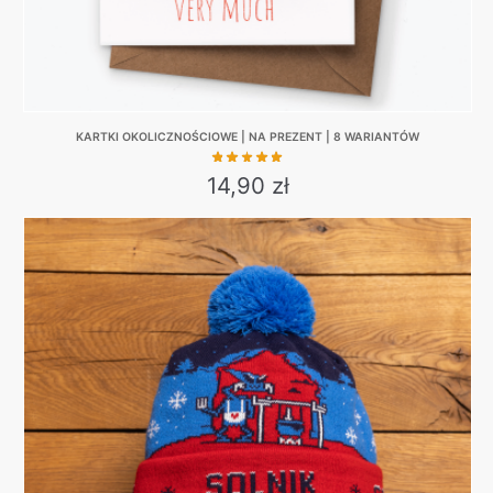
page
KARTKI OKOLICZNOŚCIOWE | NA PREZENT | 8 WARIANTÓW
14,90
zł
This
product
has
multiple
variants.
The
options
may
be
chosen
on