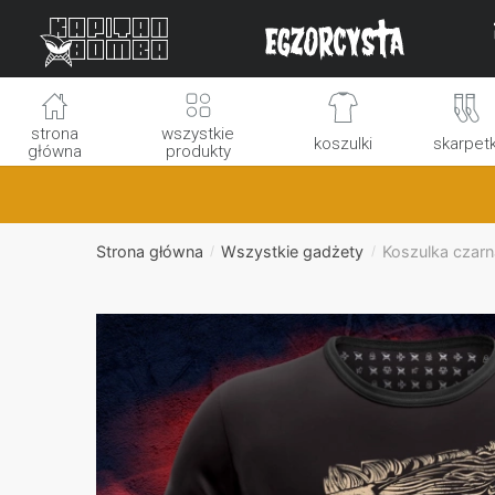
Skip
Skip
to
to
navigation
content
strona
wszystkie
koszulki
skarpetk
główna
produkty
Strona główna
Wszystkie gadżety
Koszulka czarn
/
/