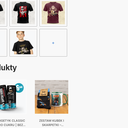
+
dukty
RGETYK CLASSIC
ZESTAW KUBEK I
RO CUKRU | BEZ
SKARPETKI –