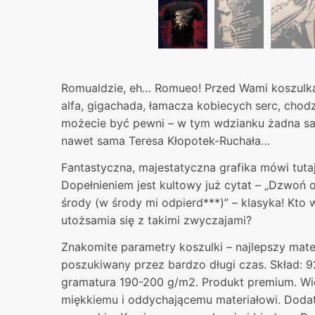
Romualdzie, eh… Romueo! Przed Wami koszulk
alfa, gigachada, łamacza kobiecych serc, cho
możecie być pewni – w tym wdzianku żadna sa
nawet sama Teresa Kłopotek-Ruchała…
Fantastyczna, majestatyczna grafika mówi tutaj
Dopełnieniem jest kultowy już cytat – „Dzwoń o
środy (w środy mi odpierd***)” – klasyka! Kto
utożsamia się z takimi zwyczajami?
Znakomite parametry koszulki – najlepszy mater
poszukiwany przez bardzo długi czas. Skład: 9
gramatura 190-200 g/m2. Produkt premium. Wie
miękkiemu i oddychającemu materiałowi. Dodat