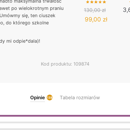
onadto maksymalna trwałość
KAUC
nawet po wielokrotnym praniu
3,
130,00
zł
 Umówmy się, ten ciuszek
Original
Current
99,00
zł
eo, do którego szkolne
price
price
This
was:
product
is:
dy mi odpie*dala)!
has
130,00 zł.
99,00 zł
multiple
variants.
Kod produktu: 109874
The
options
may
be
chosen
Opinie
Tabela rozmiarów
138
on
the
product
page