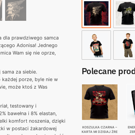
a dla prawdziwego samca
dzącego Adonisa! Jednego
mica Wam się nie oprze,
Polecane pro
 sama za siebie.
 każdej porze, byle nie w
 wie, może ktoś z Was
iał, testowany i
2% bawełna i 8% elastan,
lki komfort noszenia, dzięki
ki w postaci żakardowej
KOSZULKA CZARNA –
ENE
KARTA MI DZISIAJ ŻRE
ZE