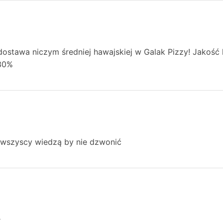
ostawa niczym średniej hawajskiej w Galak Pizzy! Jakość 
30%
i wszyscy wiedzą by nie dzwonić
ł