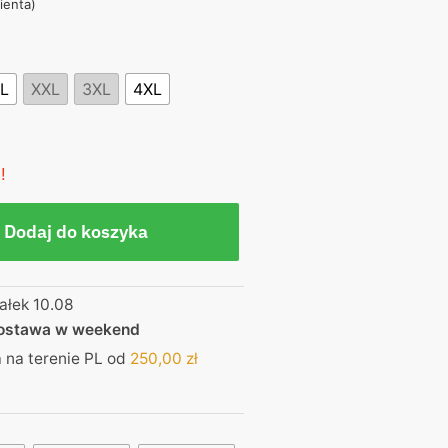
lienta)
,00 zł.
L
XXL
3XL
4XL
!
Dodaj do koszyka
ałek 10.08
dostawa w weekend
na terenie PL od
250,00
zł