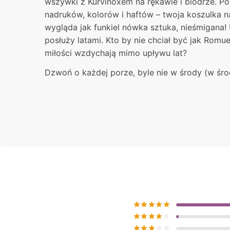
wszywki z Kurvinoxem na rękawie i biodrze. P
nadruków, kolorów i haftów – twoja koszulka 
wygląda jak funkiel nówka sztuka, nieśmigana!
posłuży latami. Kto by nie chciał być jak Romu
miłości wzdychają mimo upływu lat?
Dzwoń o każdej porze, byle nie w środy (w śro