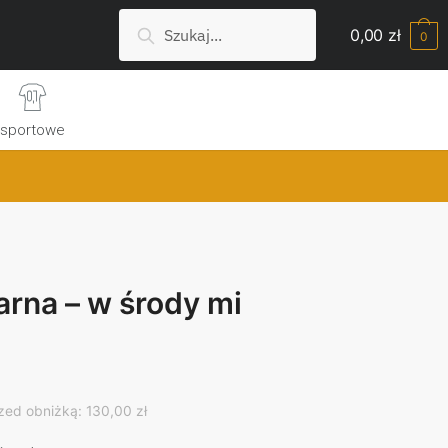
Szukaj:
Search
0,00
zł
0
sportowe
arna – w środy mi
rrent
ice
zed obniżką: 130,00 zł