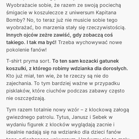
Wyobrażacie sobie, że razem ze swoją pociechą
śmigacie w koszuleczce z uniwersum Kapitana
Bomby? No, to teraz już nie musicie sobie tego
wyobrażać, bo marzenia stały się rzeczywistością.
Innych ojców zeżre zawiść, gdy zobaczą coś
takiego. I tak ma być!
Trzeba wychowywać nowe
pokolenie fanów!
T-shirt pryma sort.
To ten sam kozacki gatunek
koszulki, z którego robimy wdzianka dla dorosłych.
Kto już miał, ten wie, że te rzeczy są nie do
zajechania. To tym bardziej ważne w przypadku
pisklaków, które ciuchów podczas zabawy często
nie oszczędzają.
Tym razem totalnie nowy wzór – z klockową załogą
gwiezdnego patrolu. Tytus, Janusz i Sebek w
wydaniu figurek z klocków wyglądają zacnie i
idealnie nadają się na wdzianko dla dzieci fanów