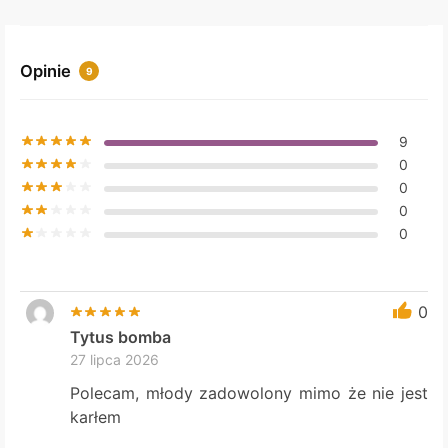
Opinie
9
9
0
0
0
0
0
Tytus bomba
27 lipca 2026
Polecam, młody zadowolony mimo że nie jest
karłem