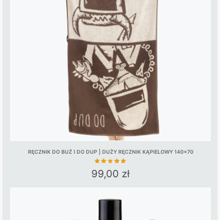
RĘCZNIK DO BUŹ I DO DUP | DUŻY RĘCZNIK KĄPIELOWY 140×70
99,00
zł