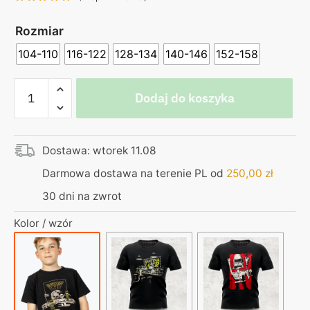
Rozmiar
104-110
116-122
128-134
140-146
152-158
ilość
Dodaj do koszyka
Koszulka
dziecięca
czarna
Dostawa: wtorek 11.08
–
Kapitan
Darmowa dostawa na terenie PL od
250,00
zł
Bomba
30 dni na zwrot
–
to
Kolor / wzór
mały
krok
dla
człowieka