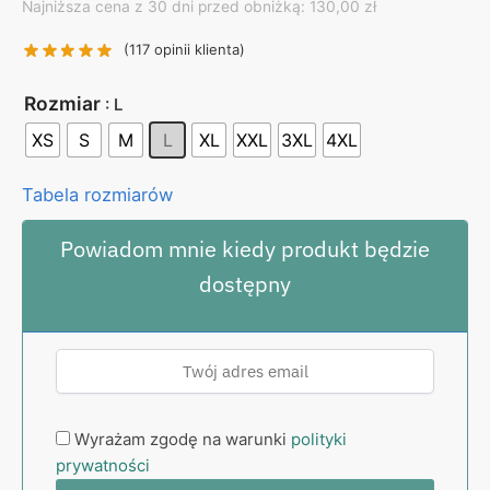
Najniższa cena z 30 dni przed obniżką: 130,00 zł
was:
is:
130,00 zł.
99,00 zł.
(
117
opinii klienta)
Rozmiar
: L
XS
S
M
L
XL
XXL
3XL
4XL
Tabela rozmiarów
Powiadom mnie kiedy produkt będzie
dostępny
Wyrażam zgodę na warunki
polityki
prywatności