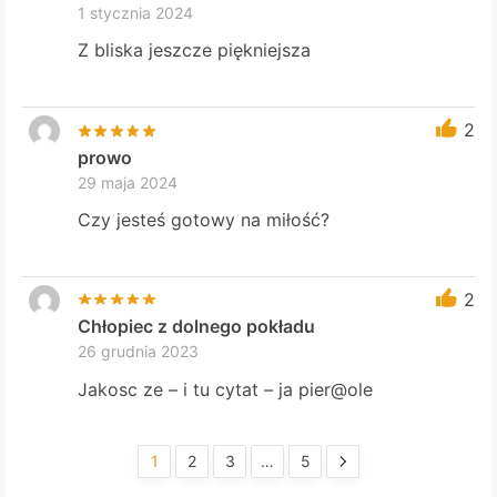
1 stycznia 2024
Z bliska jeszcze piękniejsza
2
prowo
29 maja 2024
Czy jesteś gotowy na miłość?
2
Chłopiec z dolnego pokładu
26 grudnia 2023
Jakosc ze – i tu cytat – ja pier@ole
1
2
3
…
5