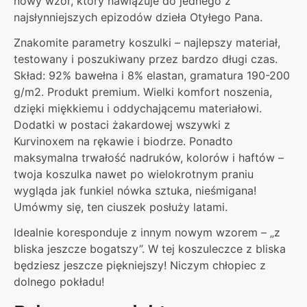
nowy wzór, który nawiązuje do jednego z
najsłynniejszych epizodów dzieła Otyłego Pana.
Znakomite parametry koszulki – najlepszy materiał,
testowany i poszukiwany przez bardzo długi czas.
Skład: 92% bawełna i 8% elastan, gramatura 190-200
g/m2. Produkt premium. Wielki komfort noszenia,
dzięki miękkiemu i oddychającemu materiałowi.
Dodatki w postaci żakardowej wszywki z
Kurvinoxem na rękawie i biodrze. Ponadto
maksymalna trwałość nadruków, kolorów i haftów –
twoja koszulka nawet po wielokrotnym praniu
wygląda jak funkiel nówka sztuka, nieśmigana!
Umówmy się, ten ciuszek posłuży latami.
Idealnie koresponduje z innym nowym wzorem – „z
bliska jeszcze bogatszy”. W tej koszuleczce z bliska
będziesz jeszcze piękniejszy! Niczym chłopiec z
dolnego pokładu!