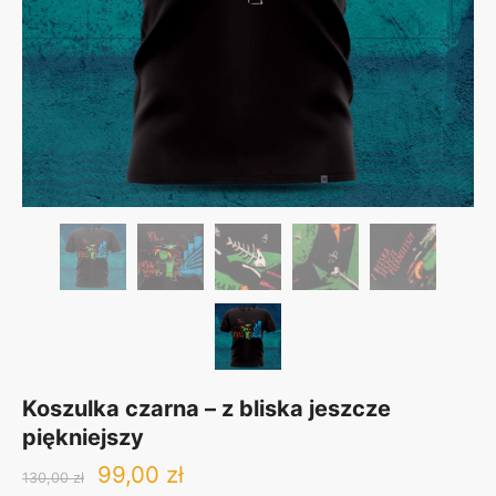
Koszulka czarna – z bliska jeszcze
piękniejszy
Original
Current
99,00
zł
130,00
zł
price
price