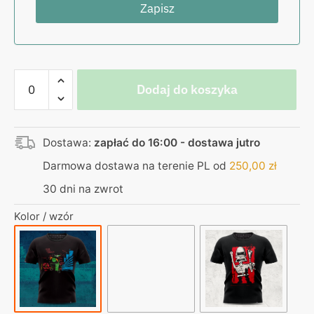
ilość
Dodaj do koszyka
Koszulka
czarna
–
Dostawa:
zapłać do 16:00 - dostawa jutro
z
bliska
Darmowa dostawa na terenie PL od
250,00
zł
jeszcze
30 dni na zwrot
piękniejszy
Kolor / wzór