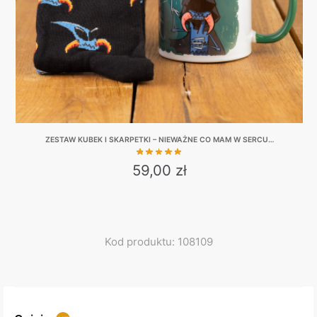
ZESTAW KUBEK I SKARPETKI – NIEWAŻNE CO MAM W SERCU…
59,00
zł
This
product
has
multiple
Kod produktu: 108109
variants.
The
options
may