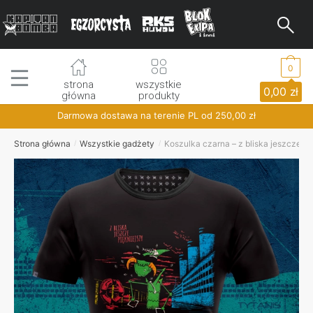
Skip
Skip
to
to
navigation
content
0
strona
wszystkie
0,00
zł
główna
produkty
Darmowa dostawa na terenie PL od
250,00
zł
Strona główna
Wszystkie gadżety
Koszulka czarna – z bliska jeszcze pi
/
/