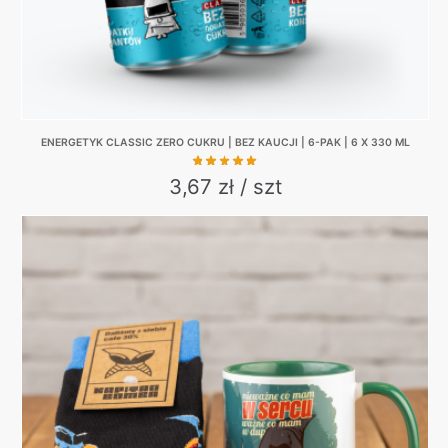
page
ENERGETYK CLASSIC ZERO CUKRU | BEZ KAUCJI | 6-PAK | 6 X 330 ML
3,67 zł / szt