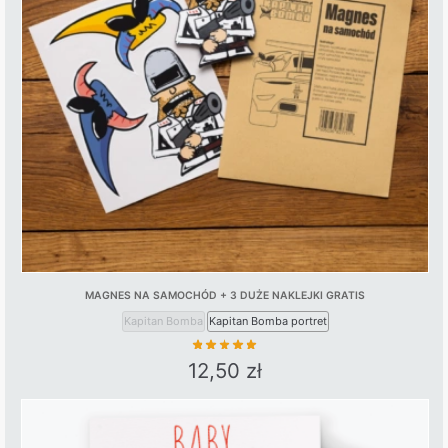
MAGNES NA SAMOCHÓD + 3 DUŻE NAKLEJKI GRATIS
Kapitan Bomba
Kapitan Bomba portret
12,50
zł
This
product
has