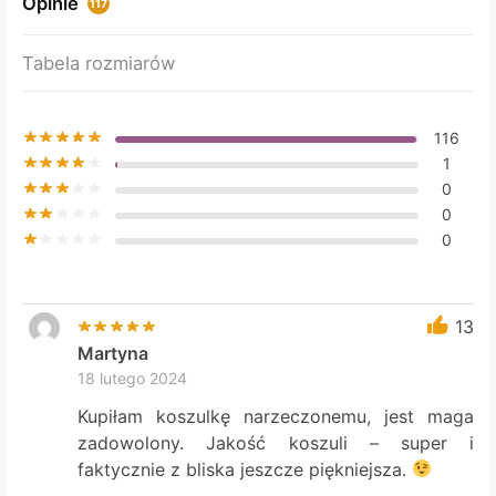
Opinie
117
be
chosen
Tabela rozmiarów
on
the
product
116
page
1
0
0
0
13
Martyna
18 lutego 2024
Kupiłam koszulkę narzeczonemu, jest maga
zadowolony. Jakość koszuli – super i
faktycznie z bliska jeszcze piękniejsza.