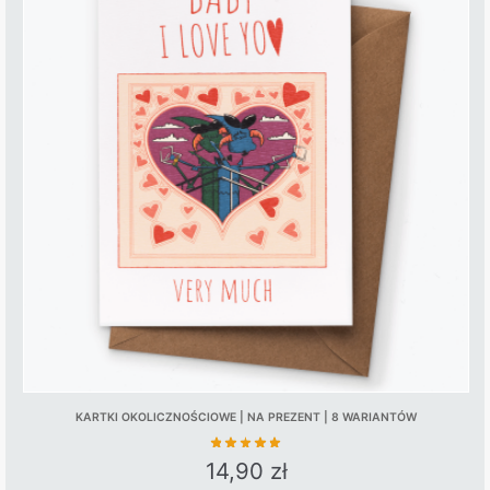
multiple
variants.
The
options
may
be
chosen
on
the
product
page
KARTKI OKOLICZNOŚCIOWE | NA PREZENT | 8 WARIANTÓW
14,90
zł