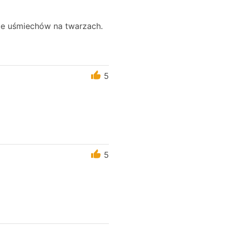
ele uśmiechów na twarzach.
5
5