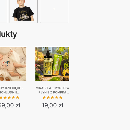
+
dukty
DY DZIECIĘCE –
MIRABELA – MYDŁO W
SCHLUDNIE…
PŁYNIE Z POMPKĄ
500 ML + MIRABELKA
NA ORZEŹWIENIE
59,00
zł
19,00
zł
This
product