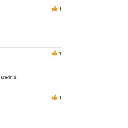
1
1
średnia.
1