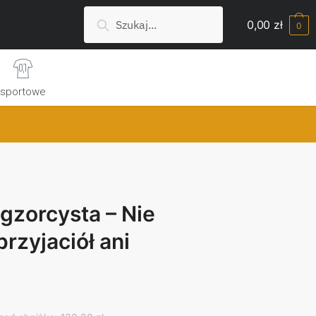
Szukaj:
Search
0,00
zł
0
sportowe
gzorcysta – Nie
rzyjaciół ani
rrent