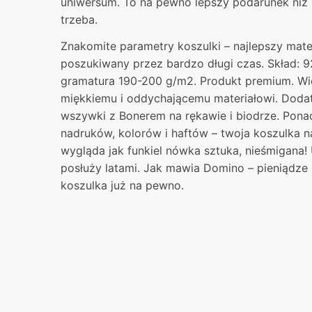
uniwersum. To na pewno lepszy podarunek niż n
trzeba.
Znakomite parametry koszulki – najlepszy mater
poszukiwany przez bardzo długi czas. Skład: 9
gramatura 190-200 g/m2. Produkt premium. Wie
miękkiemu i oddychającemu materiałowi. Dodat
wszywki z Bonerem na rękawie i biodrze. Pon
nadruków, kolorów i haftów – twoja koszulka 
wygląda jak funkiel nówka sztuka, nieśmigana!
posłuży latami. Jak mawia Domino – pieniądze s
koszulka już na pewno.