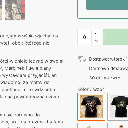
ilość
orcysty właśnie wjechał na
Koszulka
cytat, obok którego nie
–
Egzorcysta
Dostawa: wtorek 1
–
tórej widnieje jedyne w swoim
Nie
, Marcinek i uwielbiany
Darmowa dostawa 
wystawiam
e wystawiam przyjaciół, ani
30 dni na zwrot
przyjaciół
azu wiadomo, że mamy do
ani
Kolor / wzór
ekiem honoru. To wdzianko
faktur
akie na pewno można uznać
ada się zarówno do
ów, jak i na prezent dla fana