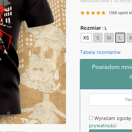
price
pr
Najniższa cena z 30 dni pr
was:
is:
(
169
opinii k
130,00 zł.
99
Rozmiar
: L
XS
S
M
L
X
Tabela rozmiarów
Powiadom mnie
Wyrażam zgodę 
prywatności