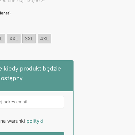
ice
zed obniżką: 130,00 zł
lienta)
,00 zł.
L
XXL
3XL
4XL
 kiedy produkt będzie
dostępny
na warunki
polityki