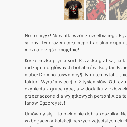
No to myyk! Nowiutki wzór z uwielbianego Egz
salony! Tym razem cała niepodrabialna ekipa i 
można przejść obojętnie!
Koszuleczka pryma sort. Kozacka grafika, na k
rodzaju trio głównych bohaterów: Bogdan Boner
diabeł Domino (oswojony!). No i ten cytat… „ni
faktur”. Wyraża więcej, niż tysiąc słów. Od r
czynienia z grubą rybą, a w dodatku z człowi
przeznaczone dla wyjątkowych person! A za t
fanów Egzorcysty!
Umówmy się – to piekielnie dobra koszulka. N
wzbogacenia kolekcji naszych zajebistych ciuch