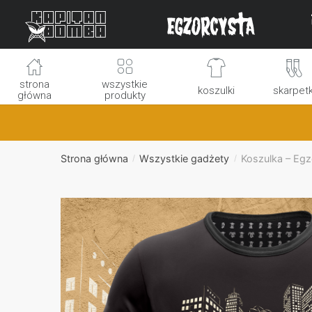
Skip
Skip
to
to
navigation
content
strona
wszystkie
koszulki
skarpetk
główna
produkty
Strona główna
Wszystkie gadżety
Koszulka – Egz
/
/