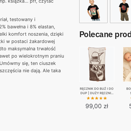
p. książka… pff, czytać
iał, testowany i
2% bawełna i 8% elastan,
Polecane pro
lki komfort noszenia, dzięki
ki w postaci żakardowej
adto maksymalna trwałość
nawet po wielokrotnym praniu
 Umówmy się, ten ciuszek
zczęścia nie dają. Ale taka
RĘCZNIK DO BUŹ I DO
BO
DUP | DUŻY RĘCZNIK
KĄPIELOWY 140×70
99,00
zł