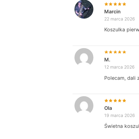
Marcin
22 marca 2026
Koszulka pierw
M.
12 marca 2026
Polecam, dali 
Ola
19 marca 2026
Świetna koszu