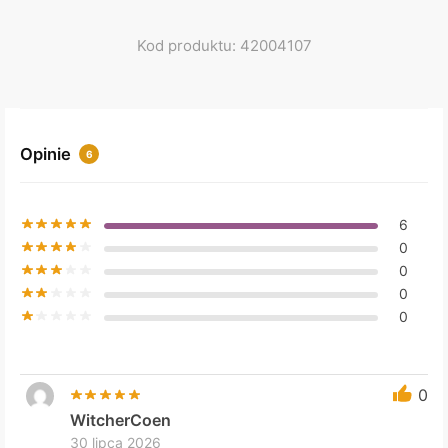
Kod produktu: 42004107
Opinie
6
6
0
0
0
0
0
WitcherCoen
30 lipca 2026