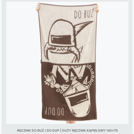
This
product
has
multiple
variants.
The
options
may
be
chosen
on
the
product
page
RĘCZNIK DO BUŹ I DO DUP | DUŻY RĘCZNIK KĄPIELOWY 140×70