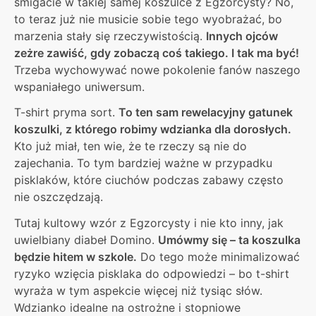
śmigacie w takiej samej koszulce z Egzorcysty? No,
to teraz już nie musicie sobie tego wyobrażać, bo
marzenia stały się rzeczywistością.
Innych ojców
zeżre zawiść, gdy zobaczą coś takiego. I tak ma być!
Trzeba wychowywać nowe pokolenie fanów naszego
wspaniałego uniwersum.
T-shirt pryma sort.
To ten sam rewelacyjny gatunek
koszulki, z którego robimy wdzianka dla dorosłych.
Kto już miał, ten wie, że te rzeczy są nie do
zajechania. To tym bardziej ważne w przypadku
pisklaków, które ciuchów podczas zabawy często
nie oszczędzają.
Tutaj kultowy wzór z Egzorcysty i nie kto inny, jak
uwielbiany diabeł Domino.
Umówmy się – ta koszulka
będzie hitem w szkole.
Do tego może minimalizować
ryzyko wzięcia pisklaka do odpowiedzi – bo t-shirt
wyraża w tym aspekcie więcej niż tysiąc słów.
Wdzianko idealne na ostrożne i stopniowe