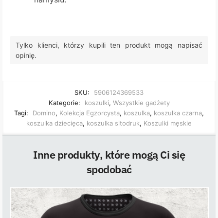
Tylko klienci, którzy kupili ten produkt mogą napisać
opinię.
SKU:
5906124369533
Kategorie:
koszulki
,
Wszystkie gadżety
Tagi:
Domino
,
Kolekcja Egzorcysta
,
koszulka
,
koszulka czarna
,
koszulka dziecięca
,
koszulka sitodruk
,
Koszulki męskie
Inne produkty, które mogą Ci się
spodobać