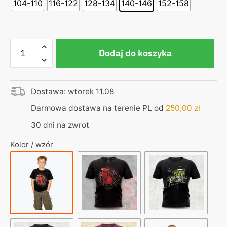
104-110
116-122
128-134
140-146
152-158
ilość
Dodaj do koszyka
Koszulka
dziecięca
czarna
Dostawa: wtorek 11.08
–
Egzorcysta
Darmowa dostawa na terenie PL od
250,00
zł
Domino
30 dni na zwrot
–
Uczę
Kolor / wzór
się
powoli