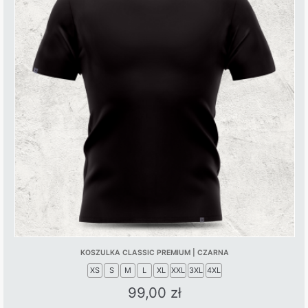
KOSZULKA CLASSIC PREMIUM | CZARNA
XS
S
M
L
XL
XXL
3XL
4XL
99,00
zł