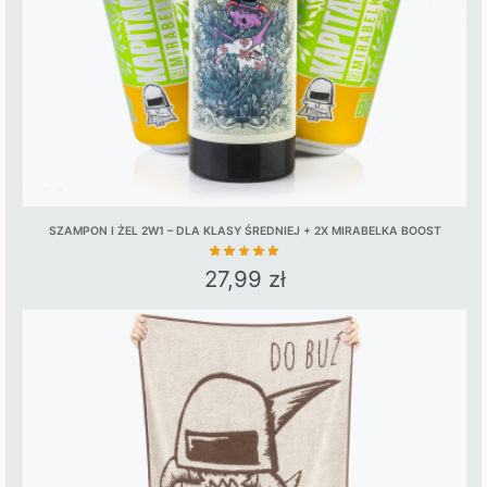
on
the
product
page
SZAMPON I ŻEL 2W1 – DLA KLASY ŚREDNIEJ + 2X MIRABELKA BOOST
27,99
zł