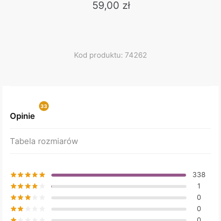
59,00
zł
This
product
has
multiple
Kod produktu: 74262
variants.
The
options
may
33
be
Opinie
9
chosen
on
Tabela rozmiarów
the
product
page
338
1
0
0
0