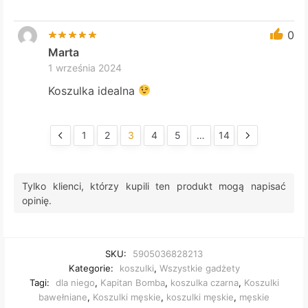
0
Marta
1 września 2024
Koszulka idealna
1
2
3
4
5
…
14
Tylko klienci, którzy kupili ten produkt mogą napisać
opinię.
SKU:
5905036828213
Kategorie:
koszulki
,
Wszystkie gadżety
Tagi:
dla niego
,
Kapitan Bomba
,
koszulka czarna
,
Koszulki
bawełniane
,
Koszulki męskie
,
koszulki męskie
,
męskie