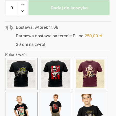
ilość
Dodaj do koszyka
Koszulka
męska
–
Dostawa: wtorek 11.08
Solnik
Darmowa dostawa na terenie PL od
250,00
zł
30 dni na zwrot
Kolor / wzór