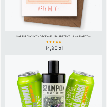
KARTKI OKOLICZNOŚCIOWE | NA PREZENT | 8 WARIANTÓW
14,90
zł
This
product
has
multiple
variants.
The
options
may
be
chosen