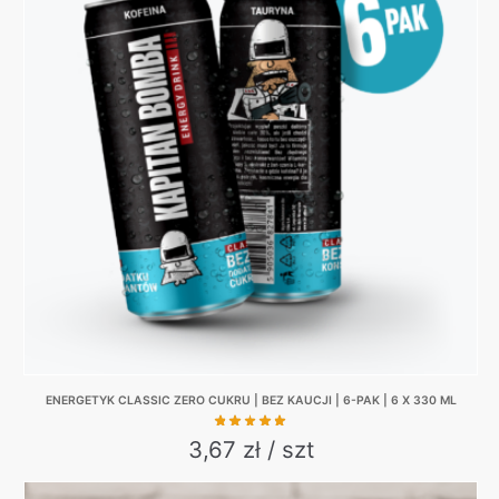
variants.
The
options
may
be
chosen
on
the
product
page
ENERGETYK CLASSIC ZERO CUKRU | BEZ KAUCJI | 6-PAK | 6 X 330 ML
3,67 zł / szt