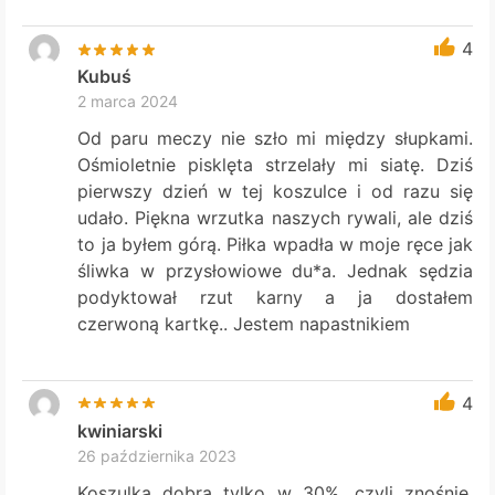
4
Kubuś
2 marca 2024
Od paru meczy nie szło mi między słupkami.
Ośmioletnie pisklęta strzelały mi siatę. Dziś
pierwszy dzień w tej koszulce i od razu się
udało. Piękna wrzutka naszych rywali, ale dziś
to ja byłem górą. Piłka wpadła w moje ręce jak
śliwka w przysłowiowe du*a. Jednak sędzia
podyktował rzut karny a ja dostałem
czerwoną kartkę.. Jestem napastnikiem
4
kwiniarski
26 października 2023
Koszulka dobra tylko w 30%, czyli znośnie.