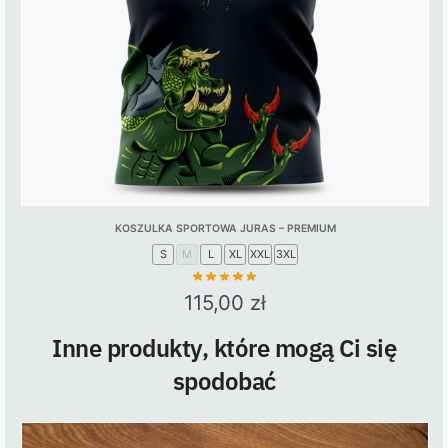
chosen
on
the
product
page
KOSZULKA SPORTOWA JURAS – PREMIUM
S
M
L
XL
XXL
3XL
115,00
zł
This
Inne produkty, które mogą Ci się
product
spodobać
has
multiple
variants.