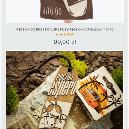
RĘCZNIK DO BUŹ I DO DUP | DUŻY RĘCZNIK KĄPIELOWY 140×70
99,00
zł