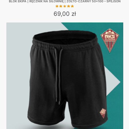
BLOK EKIPA | RĘCZNIK NA SIŁOWNIĘ | ŻÓŁTO-CZARNY 50×100 – SPEJSON
69,00
zł