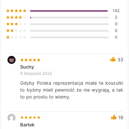
142
2
0
0
0
33
Suchy
9 listopada 2022
Gdyby Polska reprezentacja miała te koszulki
to byśmy mieli pewność że nie wygrają, a tak
to po prostu to wiemy.
19
Bartek