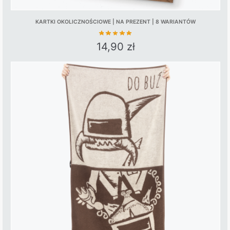
KARTKI OKOLICZNOŚCIOWE | NA PREZENT | 8 WARIANTÓW
14,90
zł
This
product
has
multiple
variants.
The
options
may
be
chosen
on
the
product
page