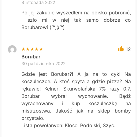
8 listopada 2022
Po jej zakupie wyszedłem na boisko pobronić,
i szło mi w niej tak samo dobrze co
Borubarowi ( ͡° ͜ʖ ͡°)
12
Borubar
30 października 2022
Gdzie jest Borubar?! A ja na to cyk! Na
koszuleczce. A ktoś spyta a gdzie pizza? Na
rękawie! Kelner! Skurwolańska 7% razy 0,7.
Borubar wybrał wychowanie. Bądź
wyrachowany i kup koszuleczkę na
mistrzostwa. Jakość jak na sklep bomby
przystało.
Lista powołanych: Klose, Podolski, Szyc.