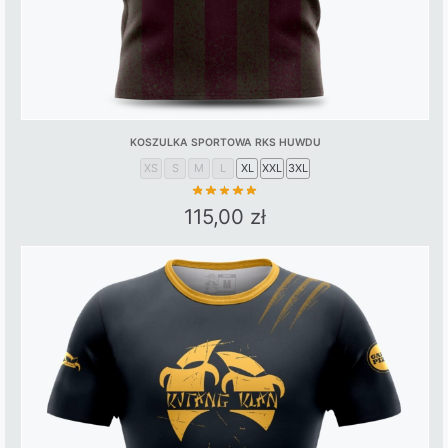
KOSZULKA SPORTOWA RKS HUWDU
XS
S
M
L
XL
XXL
3XL
115,00
zł
This
product
has
multiple
variants.
The
options
may
be