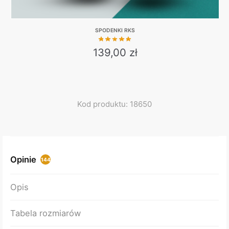
SPODENKI RKS
139,00
zł
This
product
has
multiple
Kod produktu: 18650
variants.
The
options
may
Opinie
144
be
chosen
Opis
on
the
Tabela rozmiarów
product
page