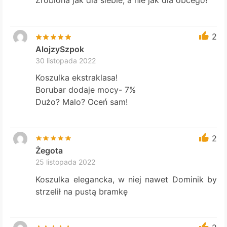
Zrobiona jak dla siebie, a nie jak dla obcego!
2
AlojzySzpok
30 listopada 2022
Koszulka ekstraklasa!
Borubar dodaje mocy- 7%
Dużo? Malo? Oceń sam!
2
Żegota
25 listopada 2022
Koszulka elegancka, w niej nawet Dominik by
strzelił na pustą bramkę