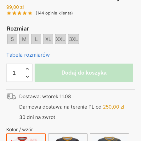
99,00
zł
(
144
opinie klienta)
Rozmiar
S
M
L
XL
XXL
3XL
Tabela rozmiarów
ilość
Dodaj do koszyka
Koszulka
Biało
Czerwoni
Dostawa: wtorek 11.08
-
Termoaktywna
Darmowa dostawa na terenie PL od
250,00
zł
30 dni na zwrot
Kolor / wzór