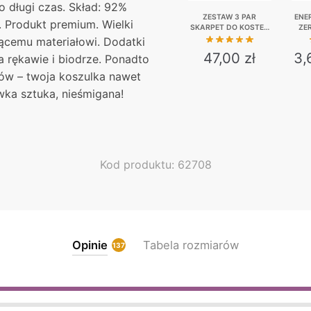
o długi czas. Skład: 92%
ZESTAW 3 PAR
ENE
 Produkt premium. Wielki
SKARPET DO KOSTEK
ZE
– OJCIEC PIJO,
KAUC
jącemu materiałowi. Dodatki
BOMBA, ŻÓŁTY
47,00
zł
3,
 rękawie i biodrze. Ponadto
KURVINOX
ów – twoja koszulka nawet
This
wka sztuka, nieśmigana!
product
has
multiple
variants.
Kod produktu: 62708
The
options
may
be
chosen
Opinie
Tabela rozmiarów
137
on
the
product
page