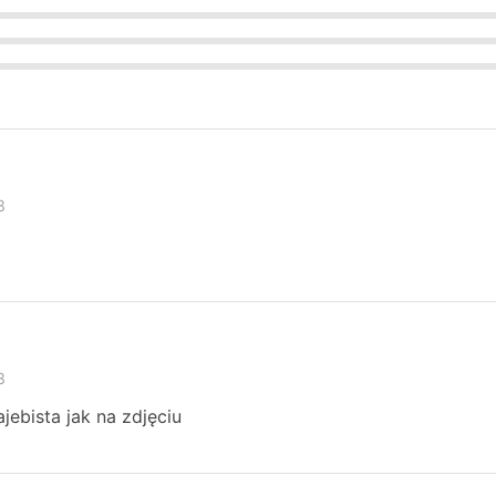
3
3
jebista jak na zdjęciu