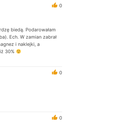
0
ardzę biedą. Podarowałam
ba). Ech. W zamian zabrał
gnez i naklejki, a
 niż 30%
0
0