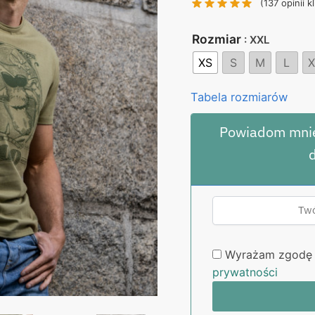
(
137
opinii k
130,00 zł.
99
Rozmiar
: XXL
XS
S
M
L
X
Tabela rozmiarów
Powiadom mnie
Wyrażam zgodę 
prywatności