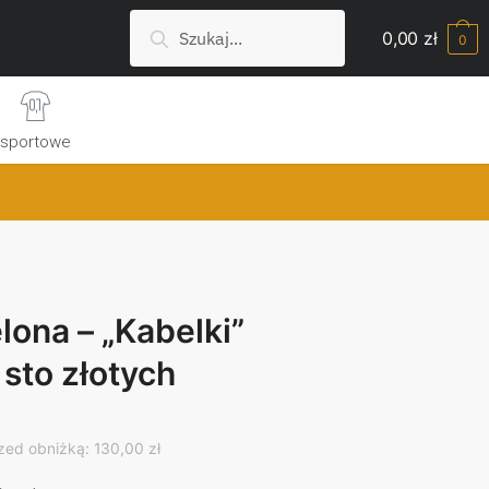
Szukaj:
Search
0,00
zł
0
sportowe
lona – „Kabelki”
sto złotych
rrent
ice
zed obniżką: 130,00 zł