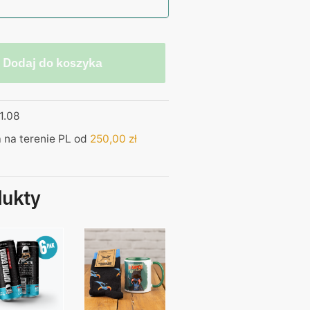
Dodaj do koszyka
1.08
na terenie PL od
250,00
zł
dukty