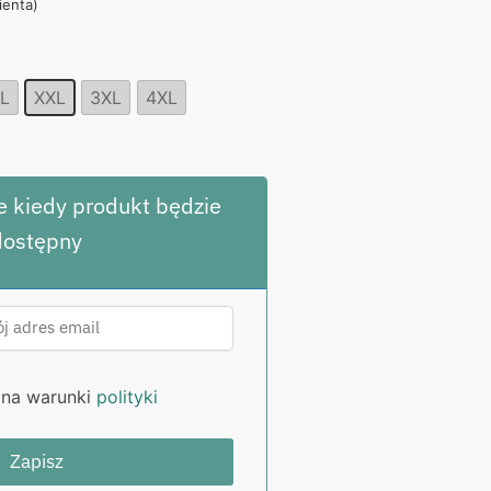
lienta)
,00 zł.
L
XXL
3XL
4XL
 kiedy produkt będzie
dostępny
na warunki
polityki