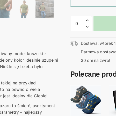
ilość
Koszulka
zielona
–
Dostawa: wtorek 1
"Kabelki"
Tak
Darmowa dostawa 
iwany model koszulki z
pachnie
elony kolor idealnie uzupełni
30 dni na zwrot
sto
Nieźle się trzeba było
złotych
Polecane pro
takiej na przykład
to na pewno o wiele
 jest idealny dla Ciebie!
bazaru to śmierć, asortyment
parametry – najlepszy