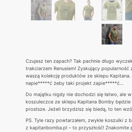
Czujesz ten zapach? Tak pachnie długo wyczek
trakciarzem Renusiem! Zyskujący popularność zi
waszą kolekcję produktów ze sklepu Kapitana. 
napie*****ć żeby taki projekt zapie*****ć…
Do majątku nigdy nie dochodzi się łatwo, ale w 
koszuleczce ze sklepu Kapitana Bomby będzie 
prostsze. Jeżeli brzydzisz się biedą, to ten wzór
PS. Tyle razy powtarzałem, zwykłe koszulki z 
z kapitanbomba.pl – to przyszłość! Znakomite 