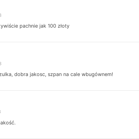
3
ywiście pachnie jak 100 złoty
3
zulka, dobra jakosc, szpan na cale wbugównem!
3
jakość.