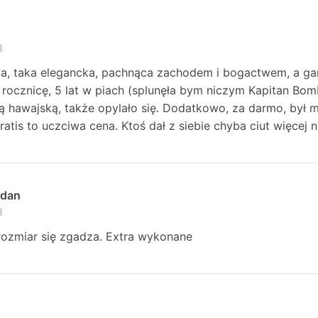
3
ka, taka elegancka, pachnąca zachodem i bogactwem, a g
rocznicę, 5 lat w piach (splunęła bym niczym Kapitan Bom
ą hawajską, także opylało się. Dodatkowo, za darmo, był ma
atis to uczciwa cena. Ktoś dał z siebie chyba ciut więcej
odan
3
rozmiar się zgadza. Extra wykonane