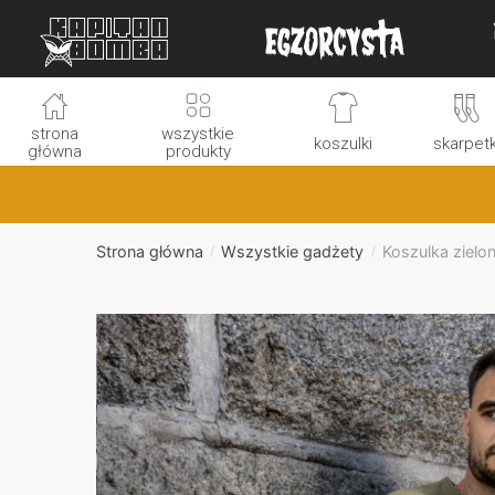
Skip
Skip
to
to
navigation
content
strona
wszystkie
koszulki
skarpetk
główna
produkty
Strona główna
Wszystkie gadżety
Koszulka zielon
/
/