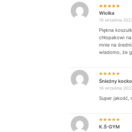
Wiolka
16 września 202
Piękna koszul
chłopakowi na 
mnie na średni
wiadomo, że gr
Śnieżny kock
16 września 202
Super jakość, 
K.Ś-GYM