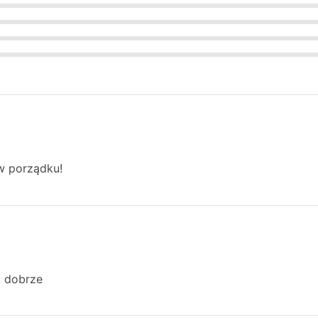
page
 w porządku!
i dobrze