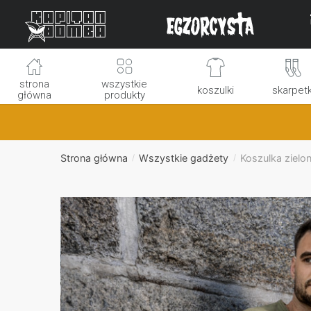
Skip
Skip
to
to
navigation
content
strona
wszystkie
koszulki
skarpetk
główna
produkty
Strona główna
Wszystkie gadżety
Koszulka zielon
/
/