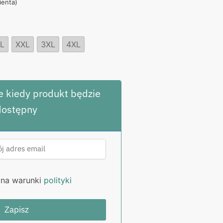
lienta)
,00 zł.
L
XXL
3XL
4XL
 kiedy produkt będzie
dostępny
na warunki
polityki