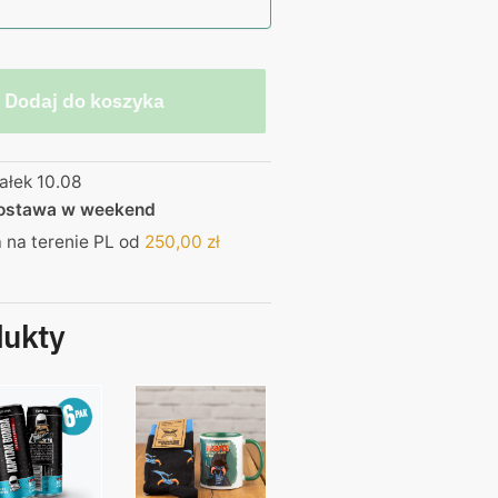
Dodaj do koszyka
ałek 10.08
dostawa w weekend
na terenie PL od
250,00
zł
dukty