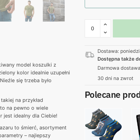
ilość
Koszulka
zielona
–
Dostawa: poniedzi
"Kabelki"
Dostępna także 
Tak
iwany model koszulki z
Darmowa dostawa 
pachnie
elony kolor idealnie uzupełni
sto
30 dni na zwrot
Nieźle się trzeba było
złotych
Polecane pro
takiej na przykład
to na pewno o wiele
 jest idealny dla Ciebie!
bazaru to śmierć, asortyment
parametry – najlepszy