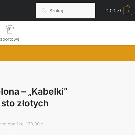
Szukaj:
Search
0,00
zł
0
sportowe
lona – „Kabelki”
sto złotych
rrent
ice
zed obniżką: 130,00 zł