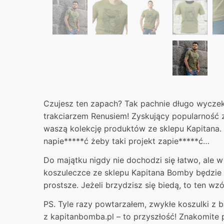
Czujesz ten zapach? Tak pachnie długo wyczek
trakciarzem Renusiem! Zyskujący popularność zi
waszą kolekcję produktów ze sklepu Kapitana. 
napie*****ć żeby taki projekt zapie*****ć…
Do majątku nigdy nie dochodzi się łatwo, ale w 
koszuleczce ze sklepu Kapitana Bomby będzie 
prostsze. Jeżeli brzydzisz się biedą, to ten wzór
PS. Tyle razy powtarzałem, zwykłe koszulki z 
z kapitanbomba.pl – to przyszłość! Znakomite 