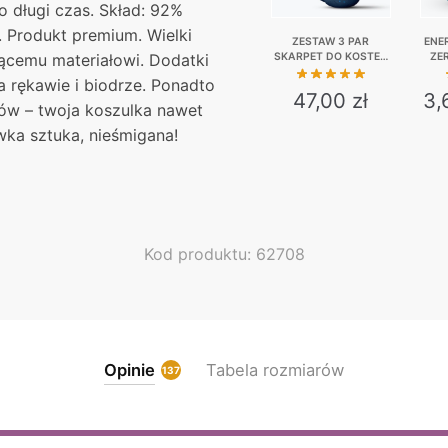
o długi czas. Skład: 92%
 Produkt premium. Wielki
ZESTAW 3 PAR
ENE
SKARPET DO KOSTEK
ZE
jącemu materiałowi. Dodatki
– OJCIEC PIJO,
KAUC
 rękawie i biodrze. Ponadto
BOMBA, ŻÓŁTY
47,00
zł
3,
KURVINOX
ów – twoja koszulka nawet
wka sztuka, nieśmigana!
This
product
has
multiple
variants.
Kod produktu: 62708
The
options
may
be
chosen
Opinie
Tabela rozmiarów
137
on
the
product