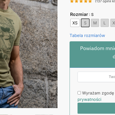
(
137
opinii k
130,00 zł.
99
Rozmiar
: S
XS
S
M
L
X
Tabela rozmiarów
Powiadom mnie
Wyrażam zgodę 
prywatności