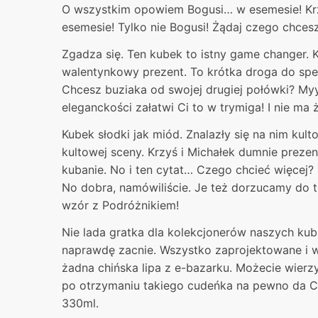
O wszystkim opowiem Bogusi… w esemesie! Krzy
esemesie! Tylko nie Bogusi! Żądaj czego chcesz
Zgadza się. Ten kubek to istny game changer. 
walentynkowy prezent. To krótka droga do speł
Chcesz buziaka od swojej drugiej połówki? My
eleganckości załatwi Ci to w trymiga! I nie ma
Kubek słodki jak miód. Znalazły się na nim kult
kultowej sceny. Krzyś i Michałek dumnie prezen
kubanie. No i ten cytat… Czego chcieć więcej?
No dobra, namówiliście. Je też dorzucamy do 
wzór z Podróżnikiem!
Nie lada gratka dla kolekcjonerów naszych kub
naprawdę zacnie. Wszystko zaprojektowane i 
żadna chińska lipa z e-bazarku. Możecie wierzy
po otrzymaniu takiego cudeńka na pewno da C
330ml.