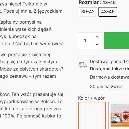
Rozmiar
: 43-46
ś nieee! Tylko nie w
. Pocałuj mnie. Z języczkiem.
39-42
43-46
Kapitalny pomysł na
nienia wszelkich żądań.
ilość
yyk, kubeczek na
Kubek
 że boli! Nie będzie wymówek!
zakochanych
owe postacie z niemniej
–
tują się na tym zajebistym
Dostawa: poniedzi
Pocałuj
 Może zajebistych skarpetek?
Dostępna także 
mnie
tego zestawu – tym razem
Darmowa dostawa 
+
skarpetki
30 dni na zwrot
podróżnik
ków. Ten wzór prezentuje się
Kolor / wzór
wyprodukowane w Polsce. To
ć lub nie, ale druga połówka
i 100%. Pojemność kubka to