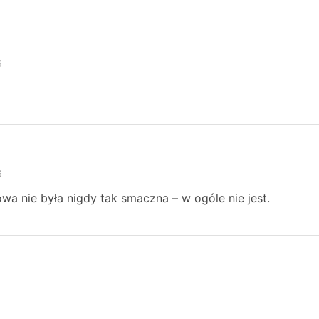
6
6
wa nie była nigdy tak smaczna – w ogóle nie jest.
6