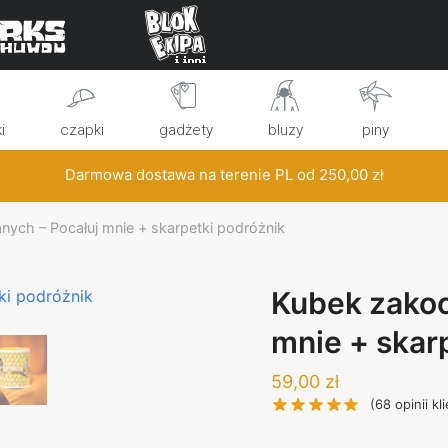
i
czapki
gadżety
bluzy
piny
Darmowa dostawa na terenie PL od
250,00
zł
ych – Pocałuj mnie + skarpetki podróżnik
Kubek zakoc
mnie + skar
59,00
zł
(
68
opinii kl