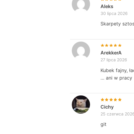
Aleks
30 lipca 2026
Skarpety sztos
ArekkerA
27 lipca 2026
Kubek fajny, ł
… ani w pracy
Cichy
25 czerwca 202
git