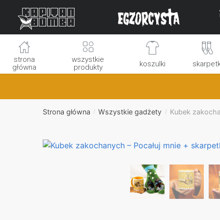
Skip
Skip
to
to
navigation
content
strona
wszystkie
koszulki
skarpetk
główna
produkty
Strona główna
Wszystkie gadżety
Kubek zakochan
/
/