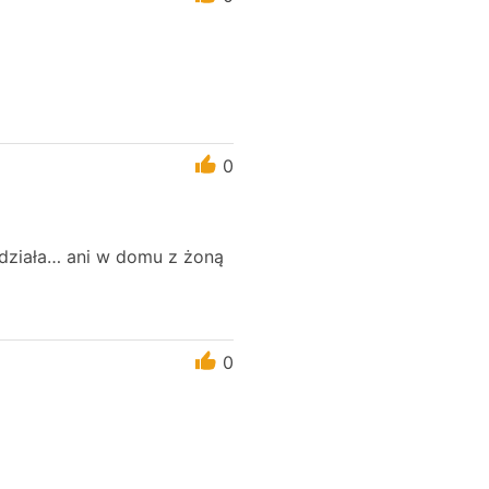
0
e działa… ani w domu z żoną
0