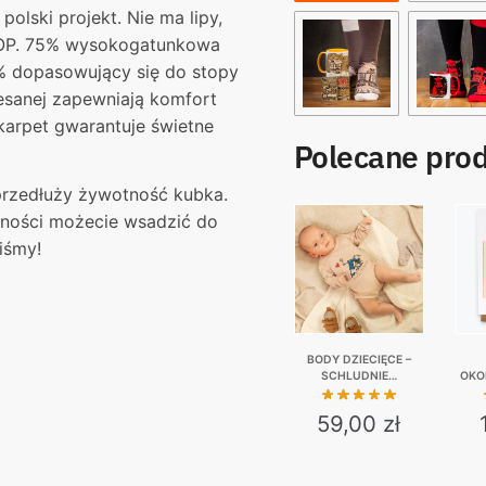
polski projekt. Nie ma lipy,
 TOP. 75% wysokogatunkowa
% dopasowujący się do stopy
zesanej zapewniają komfort
karpet gwarantuje świetne
Polecane pro
przedłuży żywotność kubka.
eczności możecie wsadzić do
iśmy!
BODY DZIECIĘCE –
SCHLUDNIE…
OKO
N
59,00
zł
This