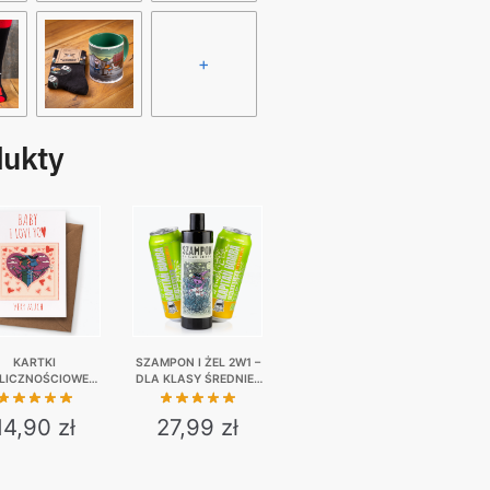
+
dukty
KARTKI
SZAMPON I ŻEL 2W1 –
LICZNOŚCIOWE |
DLA KLASY ŚREDNIEJ
A PREZENT | 8
+ 2X MIRABELKA
WARIANTÓW
BOOST
14,90
zł
27,99
zł
This