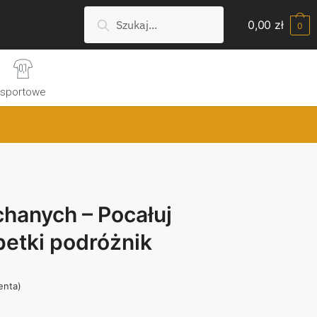
Szukaj:
Search
0,00
zł
0
sportowe
hanych – Pocałuj
petki podróżnik
ienta)