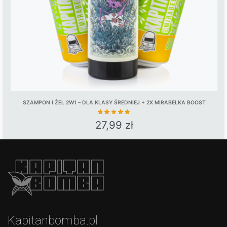
on
the
product
page
SZAMPON I ŻEL 2W1 – DLA KLASY ŚREDNIEJ + 2X MIRABELKA BOOST
27,99
zł
Kapitanbomba.pl