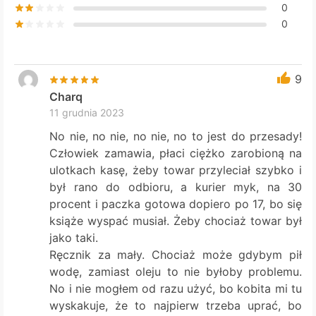
page
0
0
9
Charq
11 grudnia 2023
No nie, no nie, no nie, no to jest do przesady!
Człowiek zamawia, płaci ciężko zarobioną na
ulotkach kasę, żeby towar przyleciał szybko i
był rano do odbioru, a kurier myk, na 30
procent i paczka gotowa dopiero po 17, bo się
książe wyspać musiał. Żeby chociaż towar był
jako taki.
Ręcznik za mały. Chociaż może gdybym pił
wodę, zamiast oleju to nie byłoby problemu.
No i nie mogłem od razu użyć, bo kobita mi tu
wyskakuje, że to najpierw trzeba uprać, bo