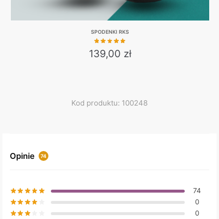
SPODENKI RKS
139,00
zł
This
product
has
multiple
Kod produktu: 100248
variants.
The
options
may
Opinie
74
be
chosen
on
74
the
0
product
0