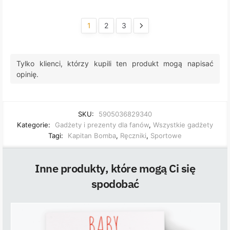
1
2
3
Tylko klienci, którzy kupili ten produkt mogą napisać
opinię.
SKU:
5905036829340
Kategorie:
Gadżety i prezenty dla fanów
,
Wszystkie gadżety
Tagi:
Kapitan Bomba
,
Ręczniki
,
Sportowe
Inne produkty, które mogą Ci się
spodobać