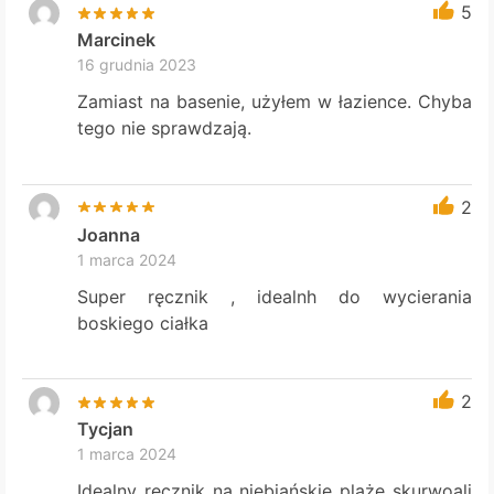
5
Marcinek
16 grudnia 2023
Zamiast na basenie, użyłem w łazience. Chyba
tego nie sprawdzają.
2
Joanna
1 marca 2024
Super ręcznik , idealnh do wycierania
boskiego ciałka
2
Tycjan
1 marca 2024
Idealny ręcznik na niebiańskie plaże skurwoali