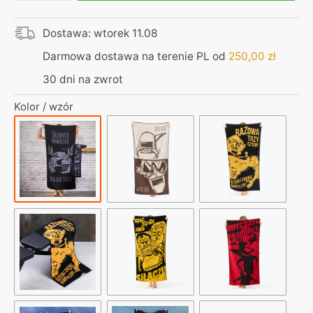
ręcznik
kąpielowy
Dostawa: wtorek 11.08
|
140x70
Darmowa dostawa na terenie PL od
250,00
zł
|
30 dni na zwrot
Średnia
hawajska
Kolor / wzór
dla
każdego
|
idealny
na
basen