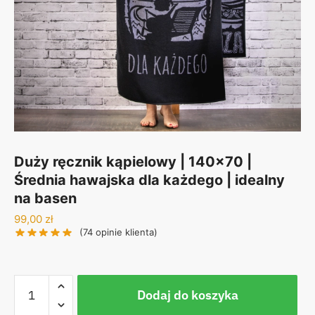
Duży ręcznik kąpielowy | 140×70 |
Średnia hawajska dla każdego | idealny
na basen
99,00
zł
(
74
opinie klienta)
ilość
Dodaj do koszyka
Duży