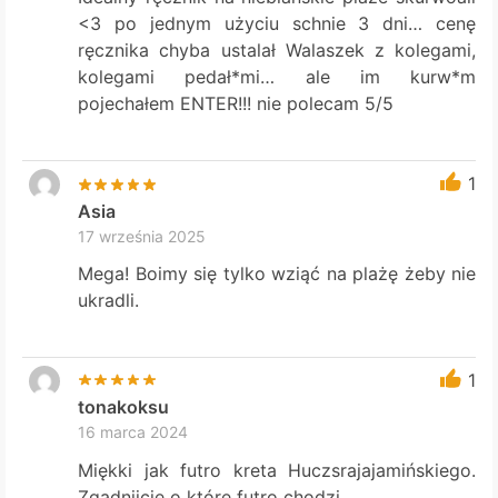
<3 po jednym użyciu schnie 3 dni… cenę
ręcznika chyba ustalał Walaszek z kolegami,
kolegami pedał*mi… ale im kurw*m
pojechałem ENTER!!! nie polecam 5/5
1
Asia
17 września 2025
Mega! Boimy się tylko wziąć na plażę żeby nie
ukradli.
1
tonakoksu
16 marca 2024
Miękki jak futro kreta Huczsrajajamińskiego.
Zgadnijcie o które futro chodzi.