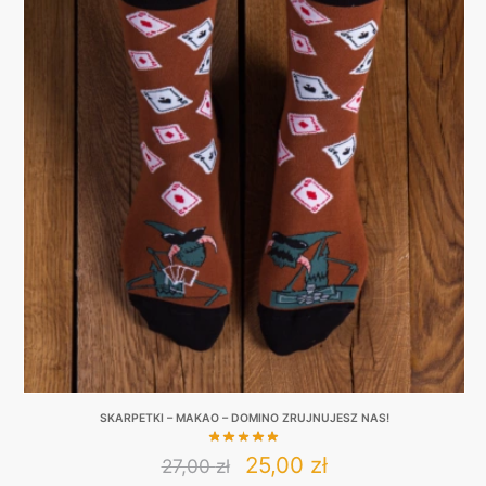
SKARPETKI – MAKAO – DOMINO ZRUJNUJESZ NAS!
Original
Current
25,00
zł
27,00
zł