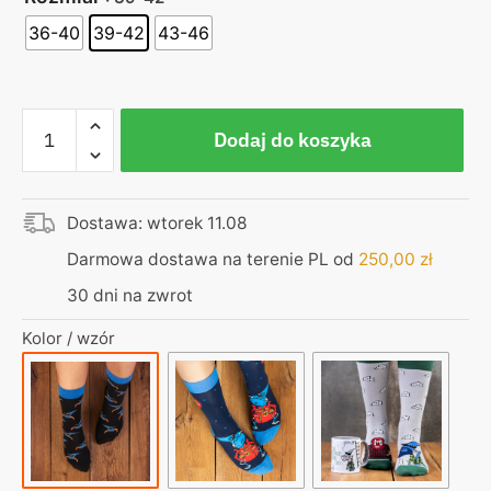
36-40
39-42
43-46
ilość
Dodaj do koszyka
Skarpetki
czarne
–
Dostawa: wtorek 11.08
niebieski
kurvinox
Darmowa dostawa na terenie PL od
250,00
zł
30 dni na zwrot
Kolor / wzór