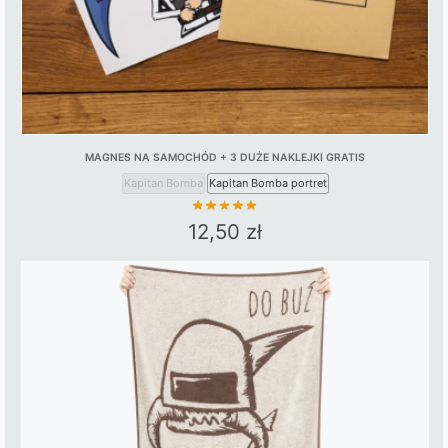
MAGNES NA SAMOCHÓD + 3 DUŻE NAKLEJKI GRATIS
Kapitan Bomba
Kapitan Bomba portret
12,50
zł
This
product
has
multiple
variants.
The
options
may