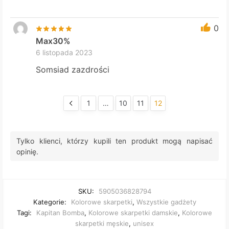
0
Max30%
6 listopada 2023
Somsiad zazdrości
1
…
10
11
12
Tylko klienci, którzy kupili ten produkt mogą napisać
opinię.
SKU:
5905036828794
Kategorie:
Kolorowe skarpetki
,
Wszystkie gadżety
Tagi:
Kapitan Bomba
,
Kolorowe skarpetki damskie
,
Kolorowe
skarpetki męskie
,
unisex