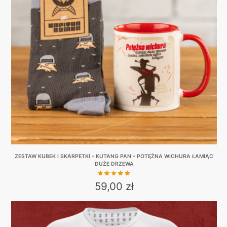
ZESTAW KUBEK I SKARPETKI – KUTANG PAN – POTĘŻNA WICHURA ŁAMIĄC
DUŻE DRZEWA
59,00
zł
This
product
has