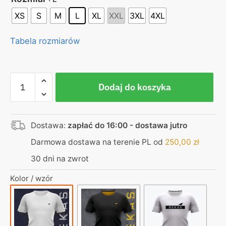
XS
S
M
L
XL
XXL
3XL
4XL
Tabela rozmiarów
ilość
Dodaj do koszyka
Koszulka
biała
–
Dostawa:
zapłać do 16:00 - dostawa jutro
haft
granatowy
Darmowa dostawa na terenie PL od
250,00
zł
Bekas
30 dni na zwrot
Kolor / wzór