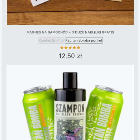
MAGNES NA SAMOCHÓD + 3 DUŻE NAKLEJKI GRATIS
Kapitan Bomba
Kapitan Bomba portret
12,50
zł
This
product
has
multiple
variants.
The
options
may
be
chosen
on