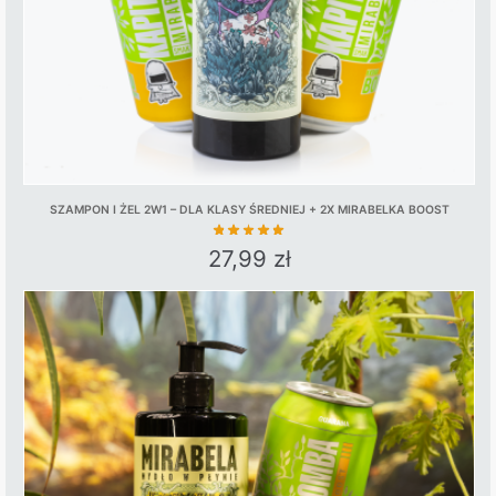
the
product
page
SZAMPON I ŻEL 2W1 – DLA KLASY ŚREDNIEJ + 2X MIRABELKA BOOST
27,99
zł