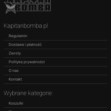
multiple
variants.
The
options
Kapitanbomba.pl
may
be
Regulamin
chosen
Dostawa i płatność
on
the
Zwroty
product
Polityka prywatności
page
O nas
Kontakt
Wybrane kategorie:
Koszulki