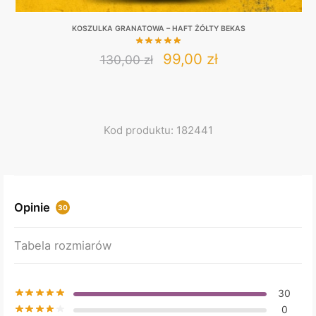
KOSZULKA GRANATOWA – HAFT ŻÓŁTY BEKAS
Original
Current
99,00
zł
130,00
zł
This
price
price
product
was:
is:
has
130,00 zł.
99,00 zł.
multiple
Kod produktu: 182441
variants.
The
options
may
Opinie
30
be
chosen
Tabela rozmiarów
on
the
product
30
page
0