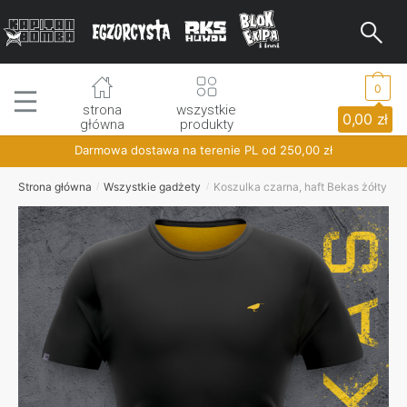
Skip
Skip
to
to
navigation
content
0
strona
wszystkie
0,00
zł
główna
produkty
Darmowa dostawa na terenie PL od
250,00
zł
Strona główna
Wszystkie gadżety
Koszulka czarna, haft Bekas żółty
/
/