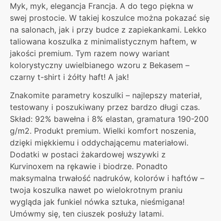
Myk, myk, elegancja Francja. A do tego piękna w
swej prostocie. W takiej koszulce można pokazać się
na salonach, jak i przy budce z zapiekankami. Lekko
taliowana koszulka z minimalistycznym haftem, w
jakości premium. Tym razem nowy wariant
kolorystyczny uwielbianego wzoru z Bekasem –
czarny t-shirt i żółty haft! A jak!
Znakomite parametry koszulki – najlepszy materiał,
testowany i poszukiwany przez bardzo długi czas.
Skład: 92% bawełna i 8% elastan, gramatura 190-200
g/m2. Produkt premium. Wielki komfort noszenia,
dzięki miękkiemu i oddychającemu materiałowi.
Dodatki w postaci żakardowej wszywki z
Kurvinoxem na rękawie i biodrze. Ponadto
maksymalna trwałość nadruków, kolorów i haftów –
twoja koszulka nawet po wielokrotnym praniu
wygląda jak funkiel nówka sztuka, nieśmigana!
Umówmy się, ten ciuszek posłuży latami.