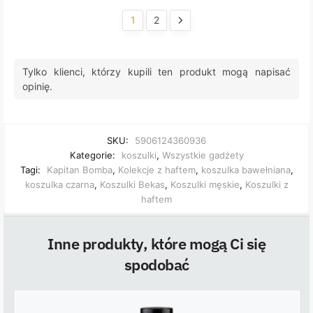
1
2
Tylko klienci, którzy kupili ten produkt mogą napisać
opinię.
SKU:
5906124360936
Kategorie:
koszulki
,
Wszystkie gadżety
Tagi:
Kapitan Bomba
,
Kolekcje z haftem
,
koszulka bawełniana
,
koszulka czarna
,
Koszulki Bekas
,
Koszulki męskie
,
Koszulki z
haftem
Inne produkty, które mogą Ci się
spodobać