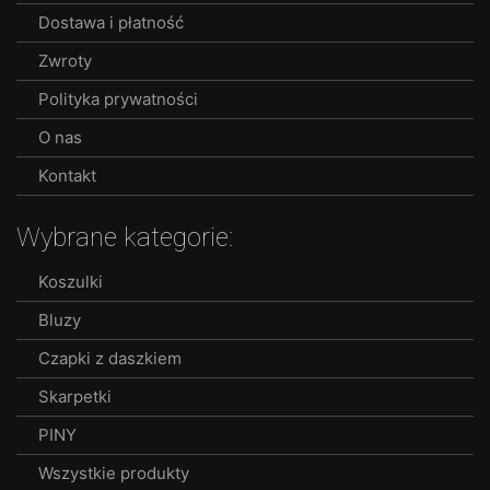
Dostawa i płatność
on
the
Zwroty
product
Polityka prywatności
page
O nas
Kontakt
Wybrane kategorie:
Koszulki
Bluzy
Czapki z daszkiem
Skarpetki
PINY
Wszystkie produkty