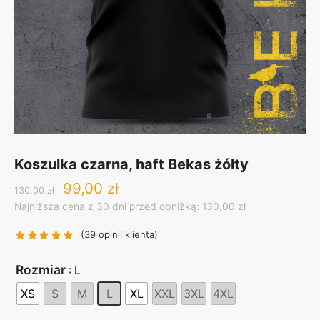
Koszulka czarna, haft Bekas żółty
Original
Current
99,00
zł
130,00
zł
price
price
Najniższa cena z 30 dni przed obniżką: 130,00 zł
was:
is:
130,00 zł.
99,00 zł.
(
39
opinii klienta)
Rozmiar
: L
XS
S
M
L
XL
XXL
3XL
4XL