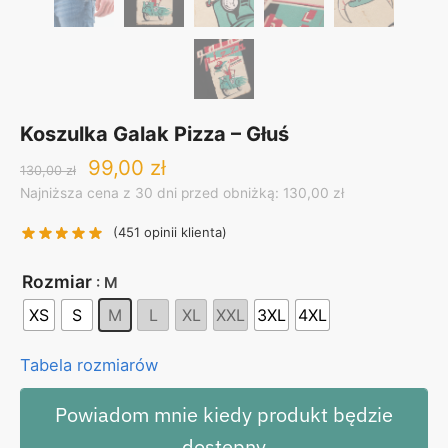
Koszulka Galak Pizza – Głuś
Original
Current
99,00
zł
130,00
zł
price
price
Najniższa cena z 30 dni przed obniżką: 130,00 zł
was:
is:
130,00 zł.
99,00 zł.
(
451
opinii klienta)
Rozmiar
: M
XS
S
M
L
XL
XXL
3XL
4XL
Tabela rozmiarów
Powiadom mnie kiedy produkt będzie
dostępny