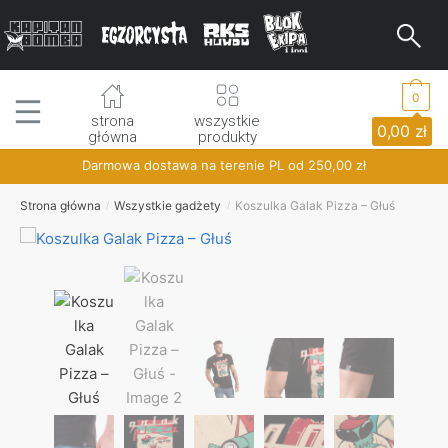
Skip
Skip
to
to
navigation
content
0
strona
wszystkie
0,00
zł
główna
produkty
Darmowa dostawa na terenie PL od
250,00
zł
Strona główna
Wszystkie gadżety
Koszulka Galak Pizza – Głuś
/
/