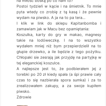
na miłość boską po co nam to?
Postoi tydzień w kącie i na śmietnik. To mnie
pyta wtedy co zrobię z tą kasą i że pewnie
wydam na piwsko. A ja na to pa tera…
I klik w link do sklepu Kapitanbomba i
zamawiam jak w Macu bez opamiętania:
Koszulka, karty do gry w makao, magnesy
takie na lodóweczkę. I na to wszystko
wydałem mniej niż bym przepierdzielił na to
głupie drzewko, a ile będzie z tego pożytku.
Chłopaki sie zesrają jak przyjdę na partyjkę w
tej eleganckiej koszulce.
A najlepsze jest to, że podbierałem jej z
torebki po 20 zł kiedy spała (a śpi prawie cały
czas to się nazbierała spora sumka) i za to
zrealizowałem zakupy, a za swoje kupiłem
piwsko.
Zdrowie