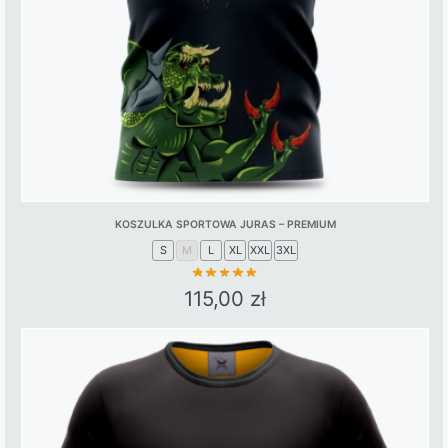
KOSZULKA SPORTOWA JURAS – PREMIUM
S
M
L
XL
XXL
3XL
115,00
zł
This
product
has
multiple
variants.
The