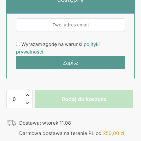
Wyrażam zgodę na warunki
polityki
prywatności
ilość
Dodaj do koszyka
Koszulka
Galak
Pizza
Dostawa: wtorek 11.08
–
Głuś
Darmowa dostawa na terenie PL od
250,00
zł