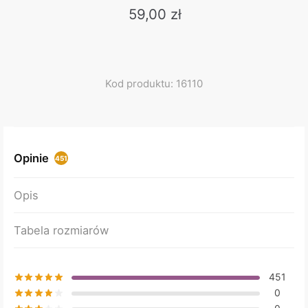
59,00
zł
This
product
has
multiple
Kod produktu: 16110
variants.
The
options
may
Opinie
451
be
chosen
Opis
on
the
Tabela rozmiarów
product
page
451
0