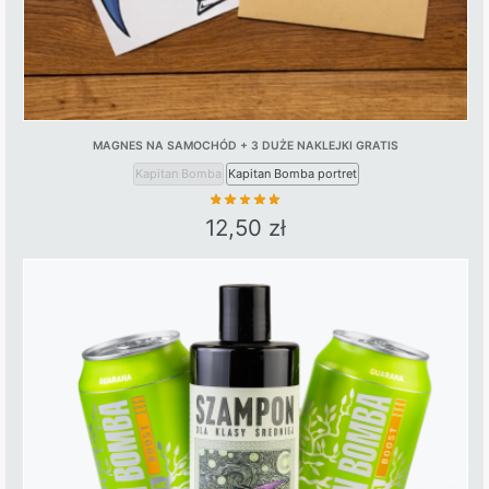
MAGNES NA SAMOCHÓD + 3 DUŻE NAKLEJKI GRATIS
Kapitan Bomba
Kapitan Bomba portret
12,50
zł
This
product
has
multiple
variants.
The
options
may
be