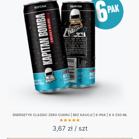
130,00 zł.
99,00 zł.
multiple
variants.
The
options
may
be
chosen
on
the
product
page
ENERGETYK CLASSIC ZERO CUKRU | BEZ KAUCJI | 6-PAK | 6 X 330 ML
3,67 zł / szt