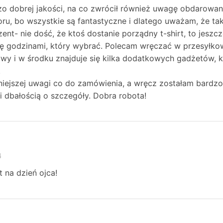
zo dobrej jakości, na co zwrócił również uwagę obdarow
ru, bo wszystkie są fantastyczne i dlatego uważam, że ta
ent- nie dość, że ktoś dostanie porządny t-shirt, to jeszcz
ię godzinami, który wybrać. Polecam wręczać w przesyłk
y i w środku znajduje się kilka dodatkowych gadżetów, k
.
iejszej uwagi co do zamówienia, a wręcz zostałam bardz
 dbałością o szczegóły. Dobra robota!
4
t na dzień ojca!