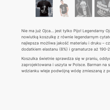
Nie ma już Ojca… jest tylko Pijo! Legendarny O
nowiutką koszulkę z równie legendarnym cyta
najlepsza możliwa jakość materiału i druku – 
dodatkiem elastanu (8%) i gramaturze aż 190-
Koszulka świetnie sprawdza się w praniu, odd
zaprojektowana i uszyta w Polsce. Barman na 
wdzianku wleje podwójną wódę zmieszaną z p