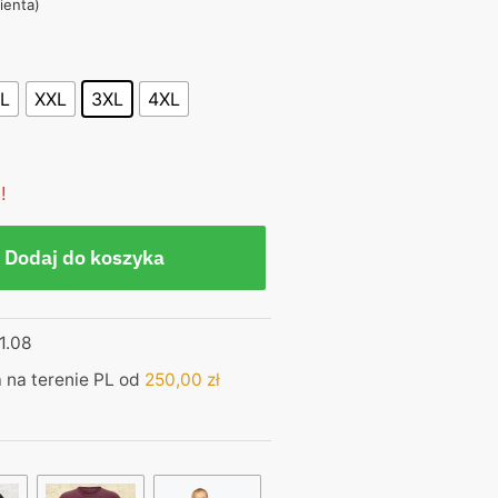
lienta)
,00 zł.
L
XXL
3XL
4XL
!
Dodaj do koszyka
1.08
na terenie PL od
250,00
zł