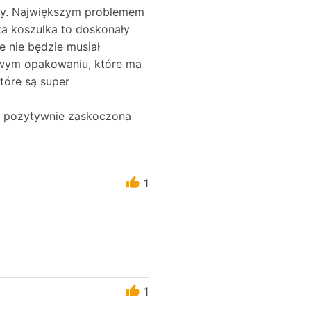
any. Największym problemem
ka koszulka to doskonały
e nie będzie musiał
owym opakowaniu, które ma
tóre są super
o pozytywnie zaskoczona
1
1