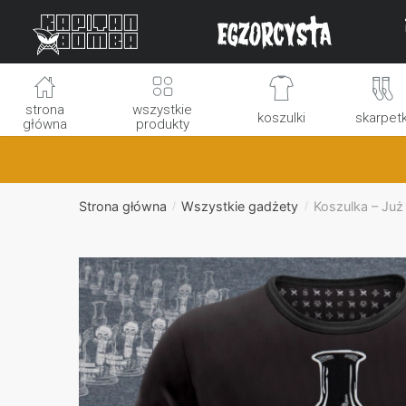
Skip
Skip
to
to
navigation
content
strona
wszystkie
koszulki
skarpetk
główna
produkty
Strona główna
Wszystkie gadżety
Koszulka – Już 
/
/