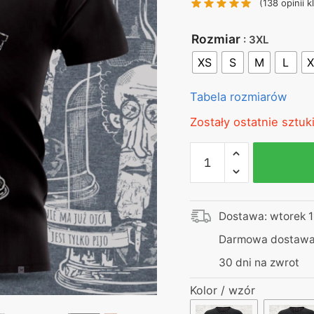
(
138
opinii k
130,00 zł.
99
Rozmiar
: 3XL
XS
S
M
L
X
Tabela rozmiarów
Zostały ostatnie sztuki
ilość
Koszulka
–
Już
Dostawa: wtorek 1
nie
ma
Darmowa dostawa 
ojca,
30 dni na zwrot
jest
tylko
Kolor / wzór
Pijo