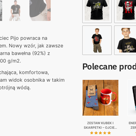
jciec Pijo powraca na
tem. Nowy wzór, jak zawsze
czarna bawełna (92%) z
200 g/m2.
Polecane pro
ychająca, komfortowa,
sam widok osobnika w takim
otrójną wódą.
ZESTAW KUBEK I
ENE
SKARPETKI – OJCIEC
ZE
PIJO
KAUC