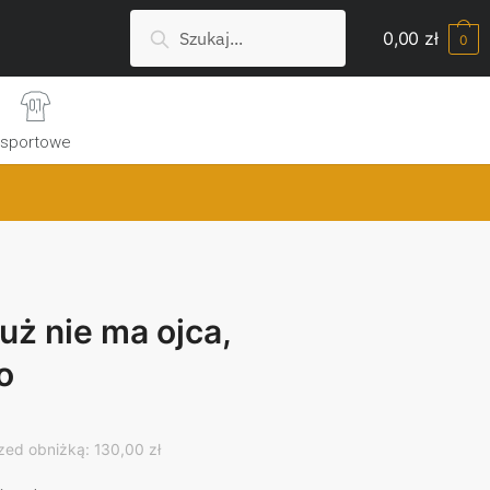
Szukaj:
Search
0,00
zł
0
sportowe
uż nie ma ojca,
jo
rrent
ice
zed obniżką: 130,00 zł