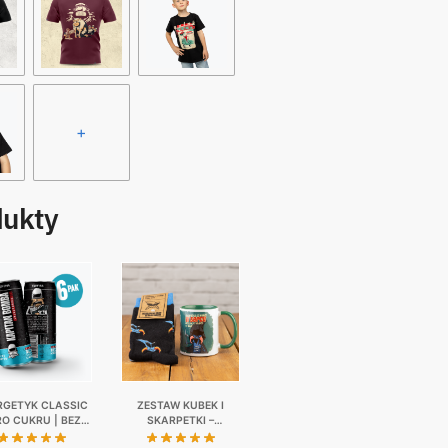
+
dukty
RGETYK CLASSIC
ZESTAW KUBEK I
RO CUKRU | BEZ
SKARPETKI –
JI | 6-PAK | 6 X
NIEWAŻNE CO MAM W