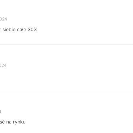
2024
z siebie całe 30%
2024
4
ść na rynku