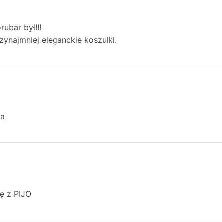
rubar był!!!
rzynajmniej eleganckie koszulki.
ka
ę z PIJO