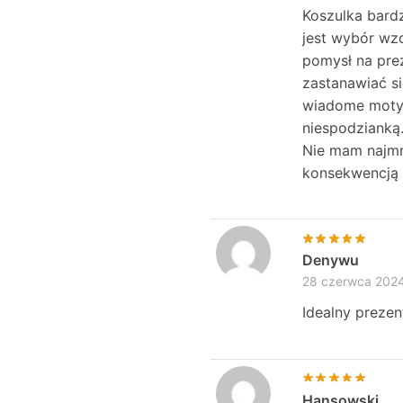
Koszulka bard
jest wybór wzo
pomysł na prez
zastanawiać s
wiadome motyw
niespodzianką
Nie mam najmn
konsekwencją i
Denywu
28 czerwca 202
Idealny prezen
Hansowski