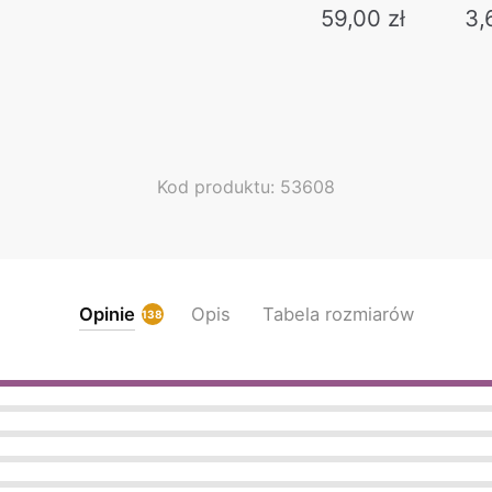
59,00
zł
3,
This
product
has
multiple
variants.
Kod produktu: 53608
The
options
may
be
chosen
Opinie
Opis
Tabela rozmiarów
138
on
the
product
page