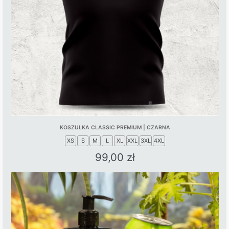
KOSZULKA CLASSIC PREMIUM | CZARNA
XS
S
M
L
XL
XXL
3XL
4XL
99,00
zł
This
product
has
multiple
variants.