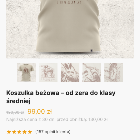
Koszulka beżowa – od zera do klasy
średniej
Original
Current
99,00
zł
130,00
zł
price
price
Najniższa cena z 30 dni przed obniżką: 130,00 zł
was:
is:
130,00 zł.
99,00 zł.
(
157
opinii klienta)