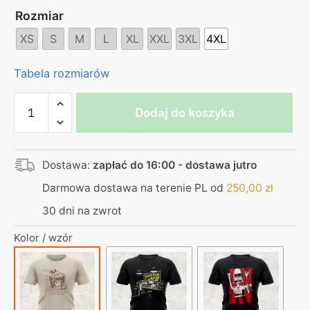
Rozmiar
XS
S
M
L
XL
XXL
3XL
4XL
Tabela rozmiarów
ilość
Dodaj do koszyka
Koszulka
beżowa
–
Dostawa:
zapłać do 16:00 - dostawa jutro
od
zera
Darmowa dostawa na terenie PL od
250,00
zł
do
30 dni na zwrot
klasy
średniej
Kolor / wzór