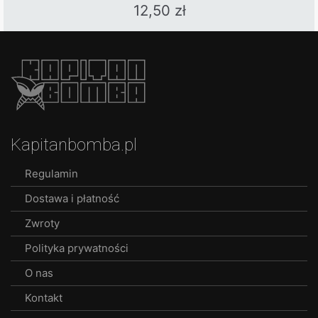
12,50
zł
This
product
has
multiple
variants.
The
options
Kapitanbomba.pl
may
be
Regulamin
chosen
Dostawa i płatność
on
the
Zwroty
product
Polityka prywatności
page
O nas
Kontakt