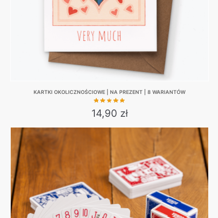
KARTKI OKOLICZNOŚCIOWE | NA PREZENT | 8 WARIANTÓW
14,90
zł
This
product
has
multiple
variants.
The
options
may