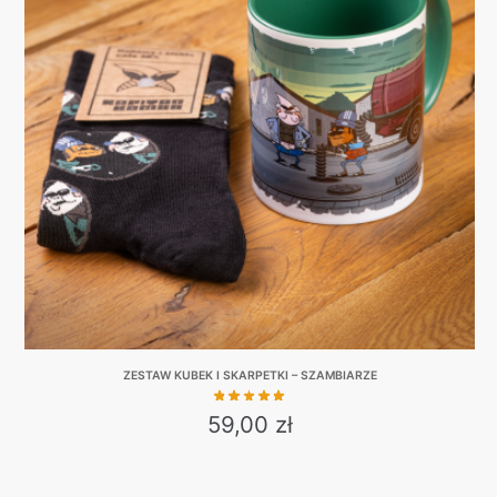
variants.
The
options
may
be
chosen
on
the
product
page
ZESTAW KUBEK I SKARPETKI – SZAMBIARZE
59,00
zł
This
product