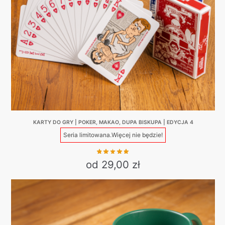
be
chosen
on
the
product
page
KARTY DO GRY | POKER, MAKAO, DUPA BISKUPA | EDYCJA 4
Seria limitowana.
Więcej nie będzie!
od 29,00 zł
This
product
has
multiple