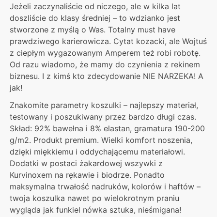
Jeżeli zaczynaliście od niczego, ale w kilka lat
doszliście do klasy średniej – to wdzianko jest
stworzone z myślą o Was. Totalny must have
prawdziwego karierowicza. Cytat kozacki, ale Wojtuś
z ciepłym wygazowanym Amperem też robi robotę.
Od razu wiadomo, że mamy do czynienia z rekinem
biznesu. I z kimś kto zdecydowanie NIE NARZEKA! A
jak!
Znakomite parametry koszulki – najlepszy materiał,
testowany i poszukiwany przez bardzo długi czas.
Skład: 92% bawełna i 8% elastan, gramatura 190-200
g/m2. Produkt premium. Wielki komfort noszenia,
dzięki miękkiemu i oddychającemu materiałowi.
Dodatki w postaci żakardowej wszywki z
Kurvinoxem na rękawie i biodrze. Ponadto
maksymalna trwałość nadruków, kolorów i haftów –
twoja koszulka nawet po wielokrotnym praniu
wygląda jak funkiel nówka sztuka, nieśmigana!