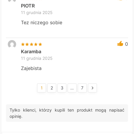
PIOTR
11 grudnia 2025
Tez niczego sobie
0
Karamba
11 grudnia 2025
Zajebista
1
2
3
…
7
Tylko klienci, którzy kupili ten produkt mogą napisać
opinię.