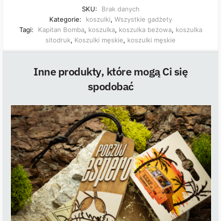
SKU:
Brak danych
Kategorie:
koszulki
,
Wszystkie gadżety
Tagi:
Kapitan Bomba
,
koszulka
,
koszulka beżowa
,
koszulka
sitodruk
,
Koszulki męskie
,
koszulki męskie
Inne produkty, które mogą Ci się
spodobać