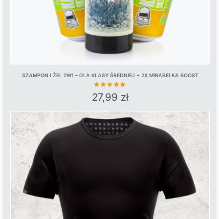
product
page
SZAMPON I ŻEL 2W1 – DLA KLASY ŚREDNIEJ + 2X MIRABELKA BOOST
27,99
zł