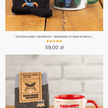
ZESTAW KUBEK I SKARPETKI – NIEWAŻNE CO MAM W SERCU…
59,00
zł
This
product
has
multiple
variants.
The
options
may
be
chosen