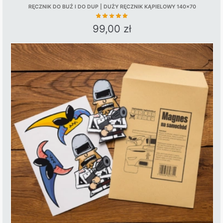
RĘCZNIK DO BUŹ I DO DUP | DUŻY RĘCZNIK KĄPIELOWY 140×70
99,00
zł