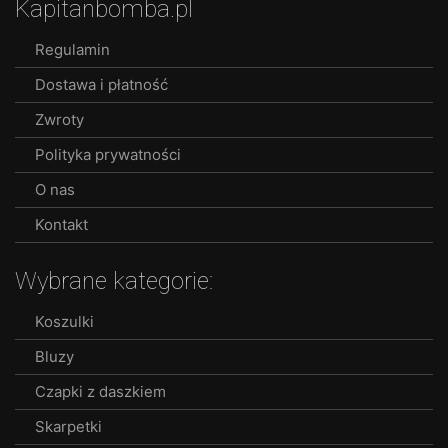
Kapitanbomba.pl
may
be
Regulamin
chosen
Dostawa i płatność
on
the
Zwroty
product
Polityka prywatności
page
O nas
Kontakt
Wybrane kategorie:
Koszulki
Bluzy
Czapki z daszkiem
Skarpetki