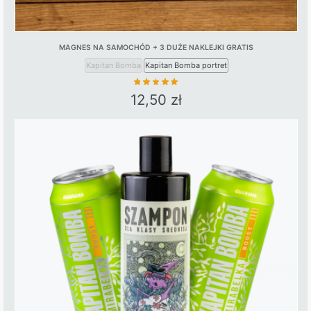
MAGNES NA SAMOCHÓD + 3 DUŻE NAKLEJKI GRATIS
Kapitan Bomba
Kapitan Bomba portret
12,50
zł
This
product
has
multiple
variants.
The
options
may
be
chosen
on
the