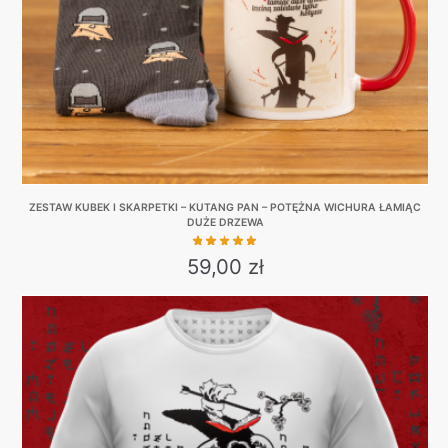
on
the
product
page
ZESTAW KUBEK I SKARPETKI – KUTANG PAN – POTĘŻNA WICHURA ŁAMIĄC
DUŻE DRZEWA
59,00
zł
This
product
has
multiple
variants.
The
options