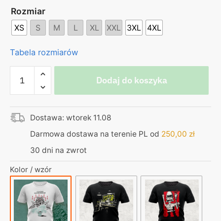
Rozmiar
XS
S
M
L
XL
XXL
3XL
4XL
Tabela rozmiarów
ilość
Dodaj do koszyka
Koszulka
biała
|
Dostawa: wtorek 11.08
Czasem
przesadzam
Darmowa dostawa na terenie PL od
250,00
zł
|
30 dni na zwrot
Faraon
|
Kolor / wzór
Dla
tych
co
przesadzają