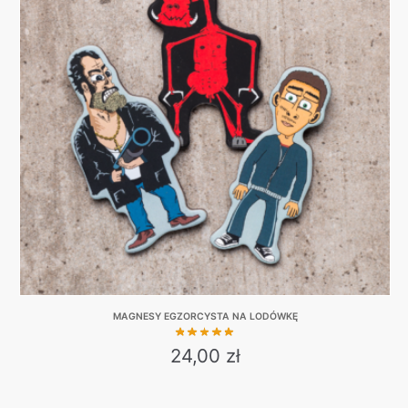
variants.
The
options
may
be
chosen
on
the
product
page
MAGNESY EGZORCYSTA NA LODÓWKĘ
24,00
zł