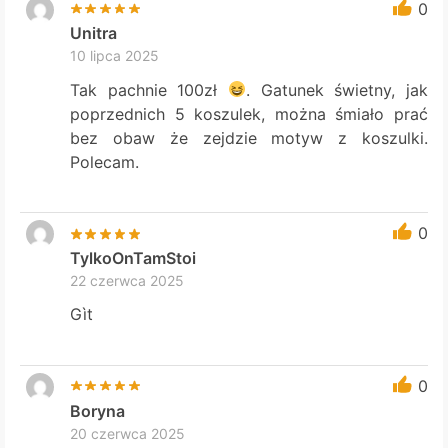
0
Unitra
10 lipca 2025
Tak pachnie 100zł
. Gatunek świetny, jak
poprzednich 5 koszulek, można śmiało prać
bez obaw że zejdzie motyw z koszulki.
Polecam.
0
TylkoOnTamStoi
22 czerwca 2025
Gìt
0
Boryna
20 czerwca 2025