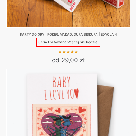
KARTY DO GRY | POKER, MAKAO, DUPA BISKUPA | EDYCJA 4
Seria limitowana.
Więcej nie będzie!
od 29,00 zł
This
product
has
multiple
variants.
The
options
may
be
chosen