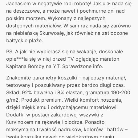
Jachasiem w negatywie robi robotę! Jak ulał nada się
na deszczowe, a może nawet i pochmurne dni nad
polskim morzem. Wykonany z najlepszych
dostępnych materiałów. W sam raz nada się zarówno
na niebiańską Skurwoalę, jak również na zatłoczone
bałtyckie plaże.
PS. A jak nie wybierasz się na wakacje, doskonale
opie***la się w niej przed TV oglądając maraton
Kapitana Bomby na YT. Sprawdzone info.
Znakomite parametry koszulki – najlepszy materiał,
testowany i poszukiwany przez bardzo długi czas.
Skład: 92% bawełna i 8% elastan, gramatura 190-200
g/m2. Produkt premium. Wielki komfort noszenia,
dzięki miękkiemu i oddychającemu materiałowi.
Dodatki w postaci żakardowej wszywki z
Kurvinoxem na rękawie i biodrze. Ponadto
maksymalna trwałość nadruków, kolorów i haftów –
twoja koszulka nawet po wielokrotnym praniu