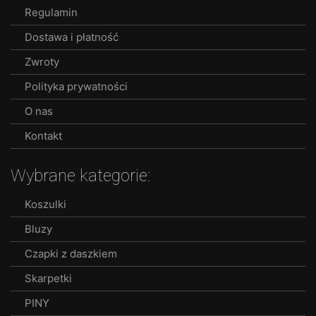
be
Regulamin
chosen
Dostawa i płatność
on
the
Zwroty
product
Polityka prywatności
page
O nas
Kontakt
Wybrane kategorie:
Koszulki
Bluzy
Czapki z daszkiem
Skarpetki
PINY