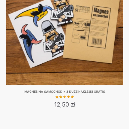
The
options
may
be
chosen
on
the
product
page
MAGNES NA SAMOCHÓD + 3 DUŻE NAKLEJKI GRATIS
12,50
zł
This
product
has