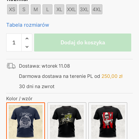
XS
S
M
L
XL
XXL
3XL
4XL
Tabela rozmiarów
ilość
Dodaj do koszyka
Koszulka
–
Domino
Dostawa: wtorek 11.08
Jachaś
–
Darmowa dostawa na terenie PL od
250,00
zł
granatowa
30 dni na zwrot
Kolor / wzór