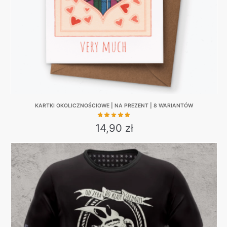
on
the
product
page
KARTKI OKOLICZNOŚCIOWE | NA PREZENT | 8 WARIANTÓW
14,90
zł
This
product
has
multiple
variants.
The
options
may