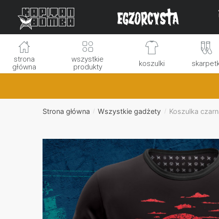
Skip
Skip
to
to
navigation
content
strona
wszystkie
koszulki
skarpetk
główna
produkty
Strona główna
Wszystkie gadżety
Koszulka czarn
/
/