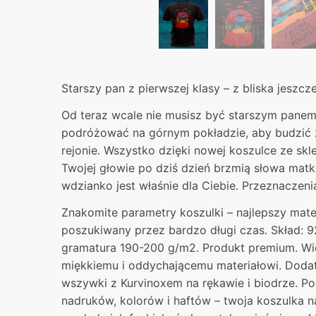
Starszy pan z pierwszej klasy – z bliska jeszc
Od teraz wcale nie musisz być starszym panem
podróżować na górnym pokładzie, aby budzić 
rejonie. Wszystko dzięki nowej koszulce ze sk
Twojej głowie po dziś dzień brzmią słowa matki 
wdzianko jest właśnie dla Ciebie. Przeznaczeni
Znakomite parametry koszulki – najlepszy mater
poszukiwany przez bardzo długi czas. Skład: 9
gramatura 190-200 g/m2. Produkt premium. Wie
miękkiemu i oddychającemu materiałowi. Dodat
wszywki z Kurvinoxem na rękawie i biodrze. P
nadruków, kolorów i haftów – twoja koszulka 