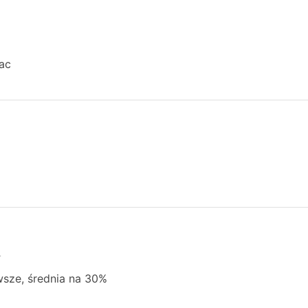
ac
4
wsze, średnia na 30%