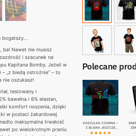
ze bogatszy…
, ba! Nawet nie musisz
zazdrość i szacunek na
Polecane pro
lepu Kapitana Bomby. Jeżeli w
– „z biedą ostrożnie” – to
a nie oszukasz!
iał, testowany i
2% bawełna i 8% elastan,
lki komfort noszenia, dzięki
ki w postaci żakardowej
onadto maksymalna trwałość
KOSZULKA CZARNA –
ENE
Z BLISKA JESZCZE
ZE
nawet po wielokrotnym praniu
PIĘKNIEJSZY
KAUC