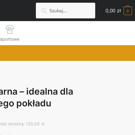
Szukaj:
Search
0,00
zł
0
sportowe
rna – idealna dla
ego pokładu
rrent
ice
zed obniżką: 130,00 zł