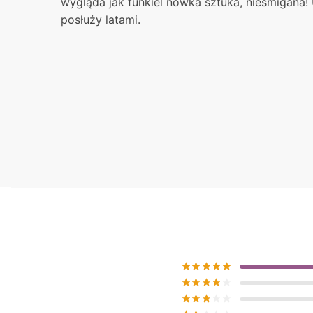
wygląda jak funkiel nówka sztuka, nieśmigana!
posłuży latami.