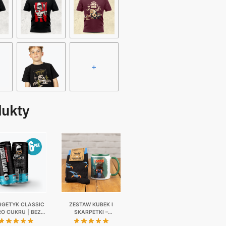
+
dukty
RGETYK CLASSIC
ZESTAW KUBEK I
RO CUKRU | BEZ
SKARPETKI –
JI | 6-PAK | 6 X
NIEWAŻNE CO MAM W