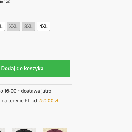
lienta)
,00 zł.
L
XXL
3XL
4XL
!
Dodaj do koszyka
o 16:00 - dostawa jutro
na terenie PL od
250,00
zł