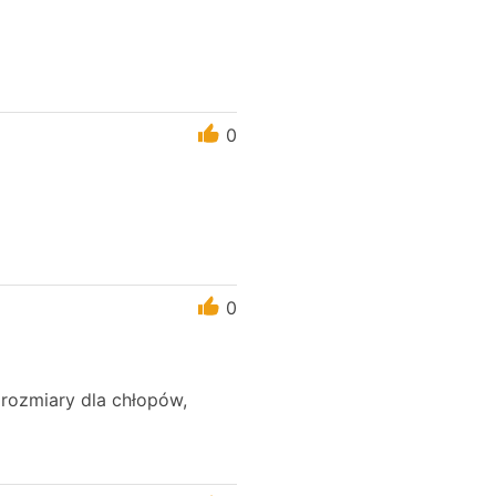
0
0
 rozmiary dla chłopów,