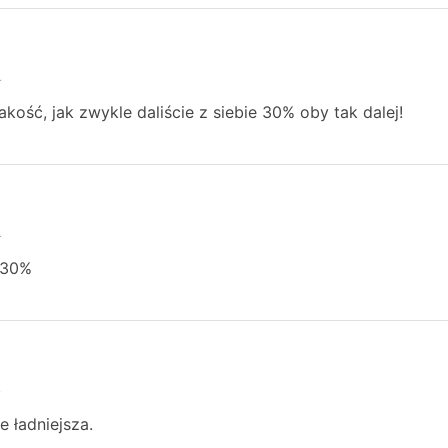
4
akość, jak zwykle daliście z siebie 30% oby tak dalej!
4
 30%
4
e ładniejsza.