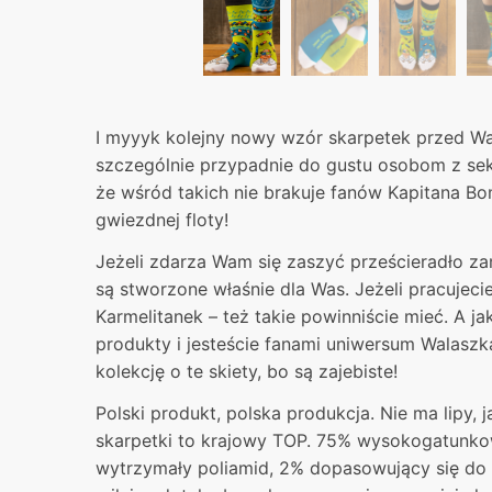
I myyyk kolejny nowy wzór skarpetek przed W
szczególnie przypadnie do gustu osobom z se
że wśród takich nie brakuje fanów Kapitana Bom
gwiezdnej floty!
Jeżeli zdarza Wam się zaszyć prześcieradło zam
są stworzone właśnie dla Was. Jeżeli pracujeci
Karmelitanek – też takie powinniście mieć. A ja
produkty i jesteście fanami uniwersum Walasz
kolekcję o te skiety, bo są zajebiste!
Polski produkt, polska produkcja. Nie ma lipy, 
skarpetki to krajowy TOP. 75% wysokogatunk
wytrzymały poliamid, 2% dopasowujący się do s