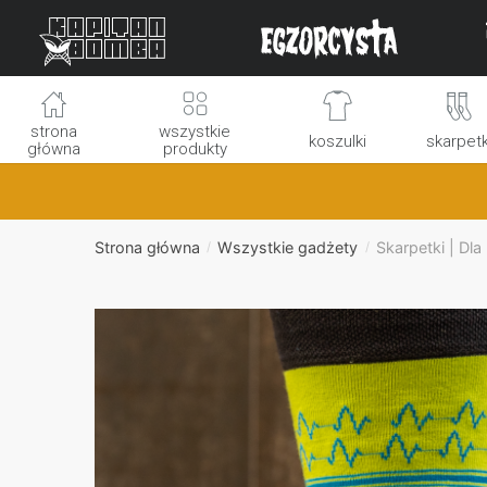
Skip
Skip
to
to
navigation
content
strona
wszystkie
koszulki
skarpetk
główna
produkty
Strona główna
Wszystkie gadżety
Skarpetki | Dl
/
/