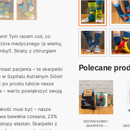
Floty
ami! Tym razem coś, co
ktora medycznego (a wiemy,
by!). Skiety z chirurgiem
Polecane pro
iast pacjenta – te skarpetki
e w Szpitalu Astralnym Sióstr
k po prostu lubicie nasze
ka – warto powiększyć swoją
jakość musi być – nasze
owa bawełna czesana, 23%
ZESTAW KUBEK I
topy elastan. Skarpetki z
SKARPETKI –
OKO