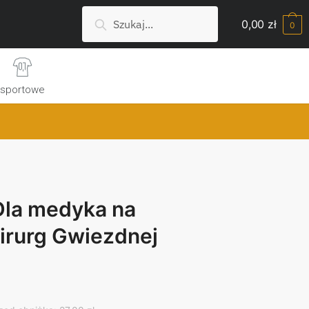
Szukaj:
Search
0,00
zł
0
sportowe
 Dla medyka na
hirurg Gwiezdnej
rent