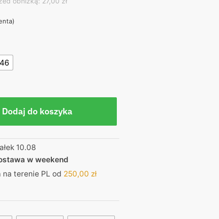
ce
zed obniżką: 27,00 zł
ienta)
0 zł.
-46
Dodaj do koszyka
ałek 10.08
dostawa w weekend
na terenie PL od
250,00
zł