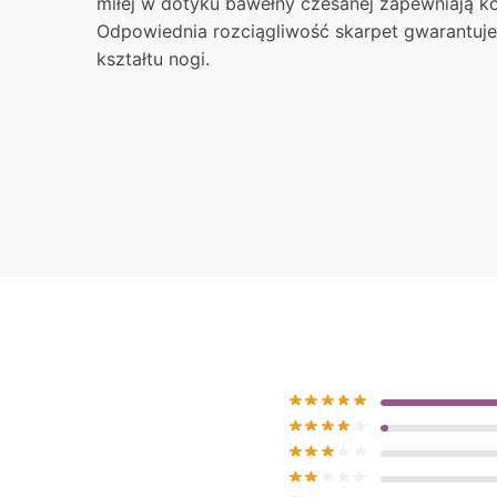
miłej w dotyku bawełny czesanej zapewniają ko
Odpowiednia rozciągliwość skarpet gwarantuj
kształtu nogi.