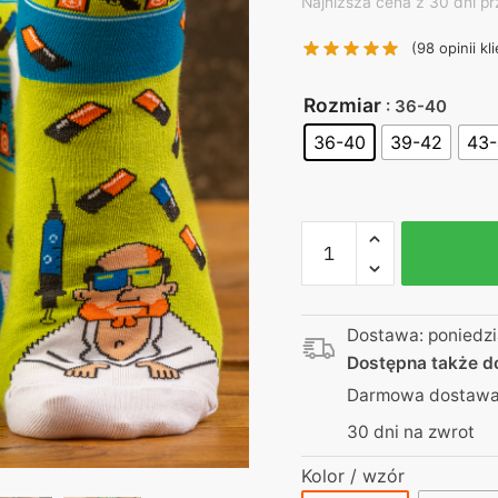
price
pri
Najniższa cena z 30 dni pr
was:
is:
(
98
opinii kl
27,00 zł.
25,0
Rozmiar
: 36-40
36-40
39-42
43
ilość
Skarpetki
|
Dla
Dostawa: poniedzi
medyka
Dostępna także 
na
Darmowa dostawa 
prezent
|
30 dni na zwrot
Chirurg
Kolor / wzór
Gwiezdnej