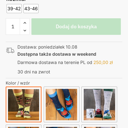
39-42
43-46
ilość
Dodaj do koszyka
Skarpetki
–
Kurvinox
Dostawa: poniedziałek 10.08
Dostępna także dostawa w weekend
Darmowa dostawa na terenie PL od
250,00
zł
30 dni na zwrot
Kolor / wzór