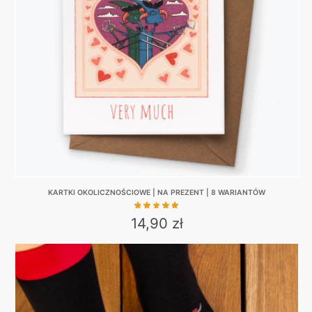
may
be
chosen
on
the
product
page
KARTKI OKOLICZNOŚCIOWE | NA PREZENT | 8 WARIANTÓW
14,90
zł
This
product
has
multiple
variants.