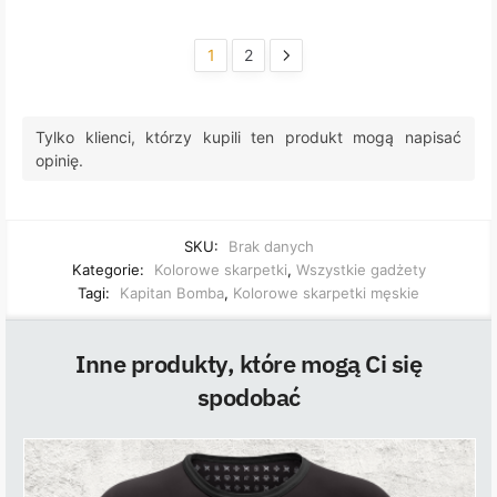
1
2
Tylko klienci, którzy kupili ten produkt mogą napisać
opinię.
SKU:
Brak danych
Kategorie:
Kolorowe skarpetki
,
Wszystkie gadżety
Tagi:
Kapitan Bomba
,
Kolorowe skarpetki męskie
Inne produkty, które mogą Ci się
spodobać