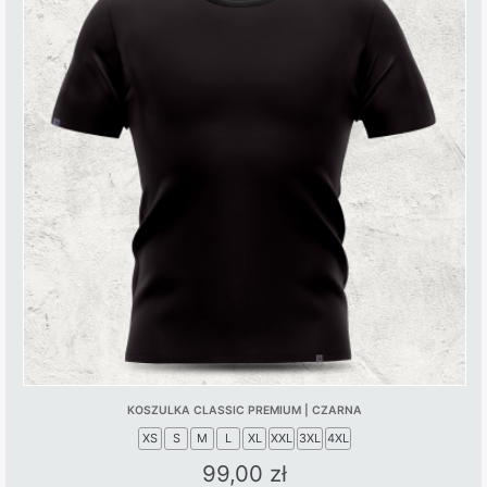
KOSZULKA CLASSIC PREMIUM | CZARNA
XS
S
M
L
XL
XXL
3XL
4XL
99,00
zł