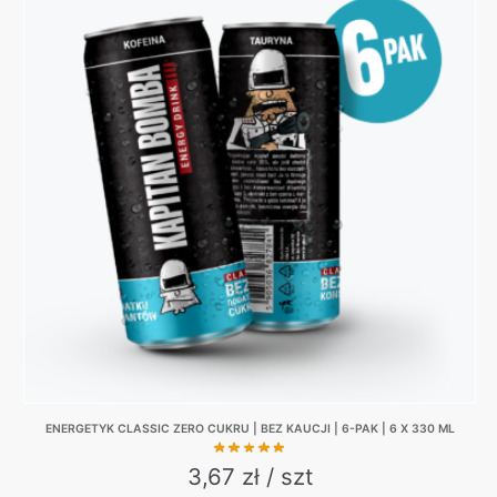
has
27,00 zł.
25,00 zł.
multiple
variants.
The
options
may
be
chosen
on
the
product
page
ENERGETYK CLASSIC ZERO CUKRU | BEZ KAUCJI | 6-PAK | 6 X 330 ML
3,67 zł / szt