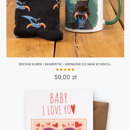
ZESTAW KUBEK I SKARPETKI – NIEWAŻNE CO MAM W SERCU…
59,00
zł
This
product
has
multiple
variants.
The
options