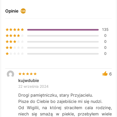
options
may
Opinie
135
be
chosen
on
135
the
0
product
0
page
0
0
6
kujwdubie
22 września 2024
Drogi pamiętniczku, stary Przyjacielu.
Pisze do Ciebie bo zajebiście mi się nudzi.
Od Wigilii, na której straciłem cala rodzinę,
niech się smażą w piekle, przebyłem wiele