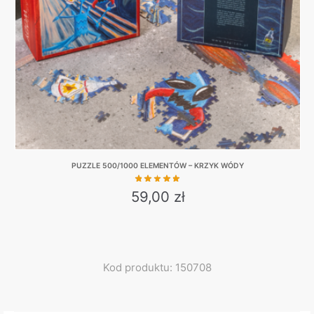
chosen
on
the
product
page
PUZZLE 500/1000 ELEMENTÓW – KRZYK WÓDY
59,00
zł
This
product
has
multiple
Kod produktu: 150708
variants.
The