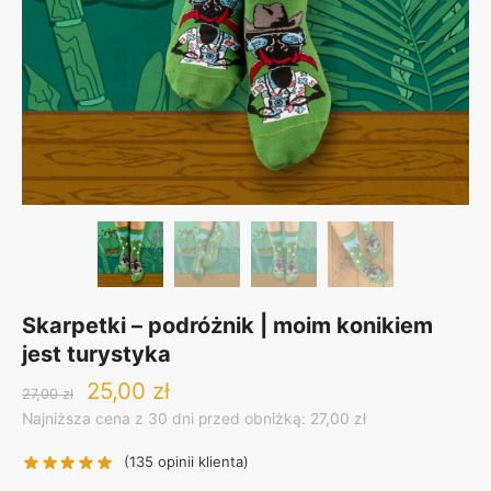
Skarpetki – podróżnik | moim konikiem
jest turystyka
Original
Current
25,00
zł
27,00
zł
price
price
Najniższa cena z 30 dni przed obniżką: 27,00 zł
was:
is:
27,00 zł.
25,00 zł.
(
135
opinii klienta)