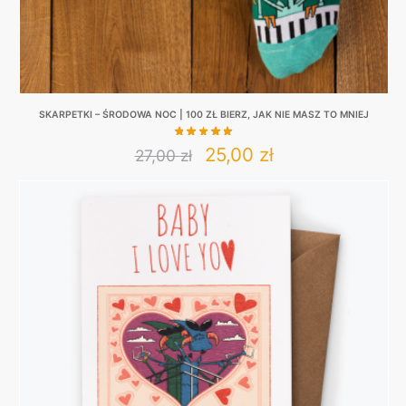
page
SKARPETKI – ŚRODOWA NOC | 100 ZŁ BIERZ, JAK NIE MASZ TO MNIEJ
Original
Current
25,00
zł
27,00
zł
This
price
price
product
was:
is:
has
27,00 zł.
25,00 zł.
multiple
variants.
The
options
may
be
chosen
on