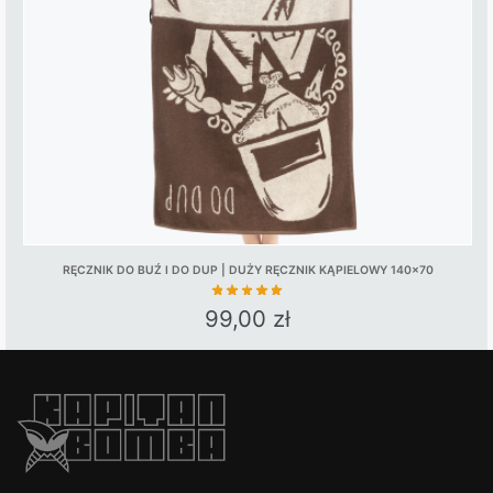
be
chosen
on
the
product
page
RĘCZNIK DO BUŹ I DO DUP | DUŻY RĘCZNIK KĄPIELOWY 140×70
99,00
zł