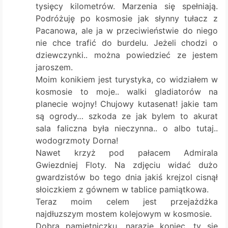
tysięcy kilometrów. Marzenia się spełniają.
Podróżuję po kosmosie jak słynny tułacz z
Pacanowa, ale ja w przeciwieństwie do niego
nie chce trafić do burdelu. Jeżeli chodzi o
dziewczynki.. można powiedzieć ze jestem
jaroszem.
Moim konikiem jest turystyka, co widziałem w
kosmosie to moje.. walki gladiatorów na
planecie wojny! Chujowy kutasenat! jakie tam
są ogrody… szkoda ze jak bylem to akurat
sala faliczna była nieczynna.. o albo tutaj..
wodogrzmoty Dorna!
Nawet krzyż pod pałacem Admirala
Gwiezdniej Floty. Na zdjęciu widać dużo
gwardzistów bo tego dnia jakiś krejzol cisnął
słoiczkiem z gównem w tablice pamiątkowa.
Teraz moim celem jest przejażdżka
najdłuzszym mostem kolejowym w kosmosie.
Dobra pamiętniczku, narazie koniec, ty sie