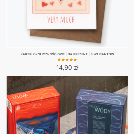
the
product
page
KARTKI OKOLICZNOŚCIOWE | NA PREZENT | 8 WARIANTÓW
14,90
zł
This
product
has
multiple
variants.
The
options
may
be