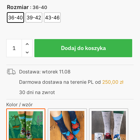
Rozmiar
: 36-40
36-40
39-42
43-46
ilość
Dodaj do koszyka
Skarpetki
-
podróżnik
Dostawa: wtorek 11.08
|
moim
Darmowa dostawa na terenie PL od
250,00
zł
konikiem
30 dni na zwrot
jest
turystyka
Kolor / wzór