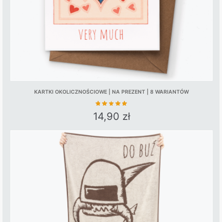
KARTKI OKOLICZNOŚCIOWE | NA PREZENT | 8 WARIANTÓW
14,90
zł
This
product
has
multiple
variants.
The
options
may