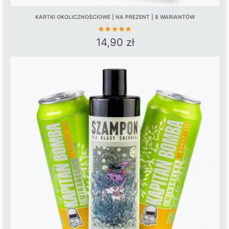
KARTKI OKOLICZNOŚCIOWE | NA PREZENT | 8 WARIANTÓW
14,90
zł
This
product
has
multiple
variants.
The
options
may
be
chosen
on
the
product
page