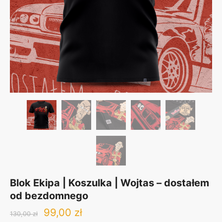
Blok Ekipa | Koszulka | Wojtas – dostałem
od bezdomnego
Original
Current
99,00
zł
130,00
zł
price
price