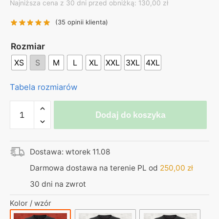
Najniższa cena z 30 dni przed obniżką: 130,00 zł
was:
is:
130,00 zł.
99,00 zł.
(
35
opinii klienta)
Rozmiar
XS
S
M
L
XL
XXL
3XL
4XL
Tabela rozmiarów
ilość
Dodaj do koszyka
Blok
Ekipa
|
Dostawa: wtorek 11.08
Koszulka
|
Darmowa dostawa na terenie PL od
250,00
zł
Wojtas
30 dni na zwrot
–
dostałem
Kolor / wzór
od