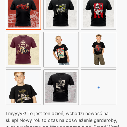
bezdomnego
+
I myyyyk! To jest ten dzień, wchodzi nowość na
sklep! Nowy rok to czas na odświeżenie garderoby,
więc wyciągamy do Was pomocną dłoń. Przed Wami