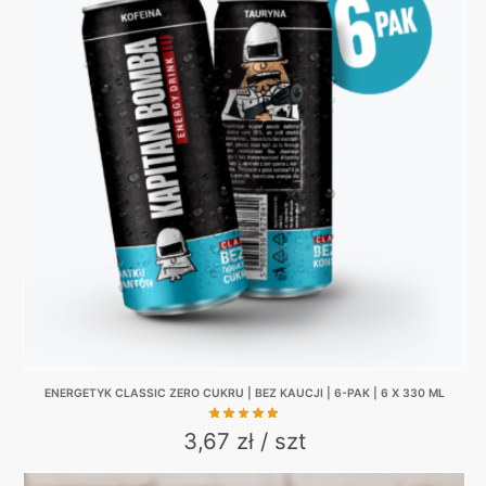
multiple
variants.
The
options
may
be
chosen
on
the
product
page
ENERGETYK CLASSIC ZERO CUKRU | BEZ KAUCJI | 6-PAK | 6 X 330 ML
3,67 zł / szt