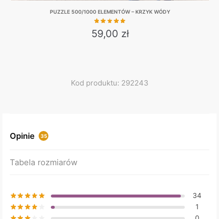
PUZZLE 500/1000 ELEMENTÓW – KRZYK WÓDY
59,00
zł
This
product
has
multiple
Kod produktu: 292243
variants.
The
options
may
Opinie
35
be
chosen
Tabela rozmiarów
on
the
product
34
page
1
0