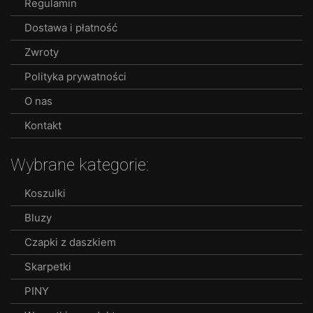
Regulamin
chosen
Dostawa i płatność
on
the
Zwroty
product
Polityka prywatności
page
O nas
Kontakt
Wybrane kategorie:
Koszulki
Bluzy
Czapki z daszkiem
Skarpetki
PINY