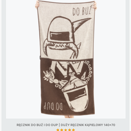
RĘCZNIK DO BUŹ I DO DUP | DUŻY RĘCZNIK KĄPIELOWY 140×70