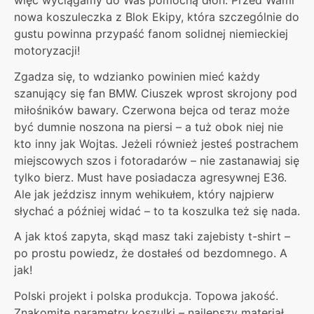
nowa koszuleczka z Blok Ekipy, która szczególnie do
gustu powinna przypaść fanom solidnej niemieckiej
motoryzacji!
Zgadza się, to wdzianko powinien mieć każdy
szanujący się fan BMW. Ciuszek wprost skrojony pod
miłośników bawary. Czerwona bejca od teraz może
być dumnie noszona na piersi – a tuż obok niej nie
kto inny jak Wojtas. Jeżeli również jesteś postrachem
miejscowych szos i fotoradarów – nie zastanawiaj się
tylko bierz. Must have posiadacza agresywnej E36.
Ale jak jeździsz innym wehikułem, który najpierw
słychać a później widać – to ta koszulka też się nada.
A jak ktoś zapyta, skąd masz taki zajebisty t-shirt –
po prostu powiedz, że dostałeś od bezdomnego. A
jak!
Polski projekt i polska produkcja. Topowa jakość.
Znakomite parametry koszulki – najlepszy materiał,