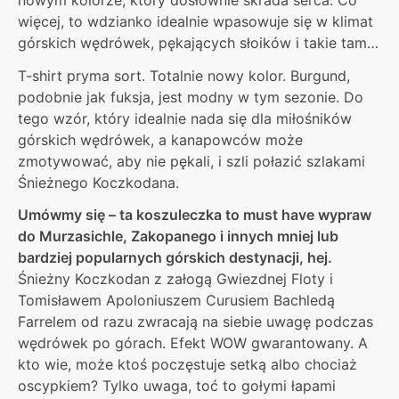
więcej, to wdzianko idealnie wpasowuje się w klimat
górskich wędrówek, pękających słoików i takie tam…
T-shirt pryma sort. Totalnie nowy kolor. Burgund,
podobnie jak fuksja, jest modny w tym sezonie. Do
tego wzór, który idealnie nada się dla miłośników
górskich wędrówek, a kanapowców może
zmotywować, aby nie pękali, i szli połazić szlakami
Śnieżnego Koczkodana.
Umówmy się – ta koszuleczka to must have wypraw
do Murzasichle, Zakopanego i innych mniej lub
bardziej popularnych górskich destynacji, hej.
Śnieżny Koczkodan z załogą Gwiezdnej Floty i
Tomisławem Apoloniuszem Curusiem Bachledą
Farrelem od razu zwracają na siebie uwagę podczas
wędrówek po górach. Efekt WOW gwarantowany. A
kto wie, może ktoś poczęstuje setką albo chociaż
oscypkiem? Tylko uwaga, toć to gołymi łapami