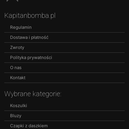
The
options
Kapitanbomba.pl
may
be
Regulamin
chosen
Dostawa i płatność
on
the
Zwroty
product
Polityka prywatności
page
O nas
Kontakt
Wybrane kategorie:
Koszulki
Bluzy
Czapki z daszkiem