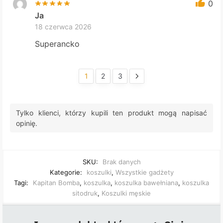
0
Ja
18 czerwca 2026
Superancko
1
2
3
Tylko klienci, którzy kupili ten produkt mogą napisać
opinię.
SKU:
Brak danych
Kategorie:
koszulki
,
Wszystkie gadżety
Tagi:
Kapitan Bomba
,
koszulka
,
koszulka bawełniana
,
koszulka
sitodruk
,
Koszulki męskie