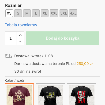
Rozmiar
XS
S
M
L
XL
XXL
3XL
4XL
Tabela rozmiarów
ilość
Dodaj do koszyka
Koszulka
burgundowa
–
Dostawa: wtorek 11.08
Śnieżny
koczkodan
Darmowa dostawa na terenie PL od
250,00
zł
–
30 dni na zwrot
chodź
w
Kolor / wzór
góry,
nie
pękaj