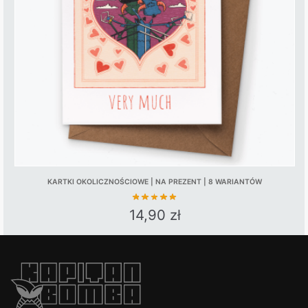
be
chosen
on
the
product
page
KARTKI OKOLICZNOŚCIOWE | NA PREZENT | 8 WARIANTÓW
14,90
zł
This
product
has
multiple
variants.