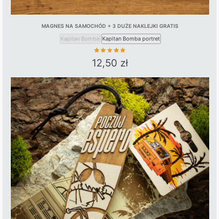
MAGNES NA SAMOCHÓD + 3 DUŻE NAKLEJKI GRATIS
Kapitan Bomba
Kapitan Bomba portret
12,50
zł
This
product
has
multiple
variants.
The
options
may
be
chosen
on
the
product