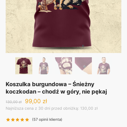
Koszulka burgundowa – Śnieżny
koczkodan – chodź w góry, nie pękaj
Original
Current
99,00
zł
130,00
zł
price
price
Najniższa cena z 30 dni przed obniżką: 130,00 zł
was:
is:
130,00 zł.
99,00 zł.
(
57
opinii klienta)