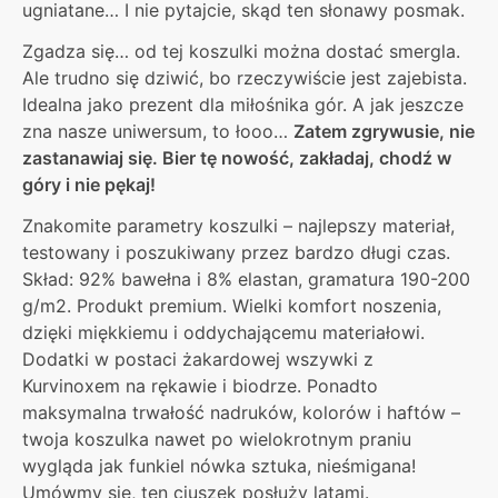
ugniatane… I nie pytajcie, skąd ten słonawy posmak.
Zgadza się… od tej koszulki można dostać smergla.
Ale trudno się dziwić, bo rzeczywiście jest zajebista.
Idealna jako prezent dla miłośnika gór. A jak jeszcze
zna nasze uniwersum, to łooo…
Zatem zgrywusie, nie
zastanawiaj się. Bier tę nowość, zakładaj, chodź w
góry i nie pękaj!
Znakomite parametry koszulki – najlepszy materiał,
testowany i poszukiwany przez bardzo długi czas.
Skład: 92% bawełna i 8% elastan, gramatura 190-200
g/m2. Produkt premium. Wielki komfort noszenia,
dzięki miękkiemu i oddychającemu materiałowi.
Dodatki w postaci żakardowej wszywki z
Kurvinoxem na rękawie i biodrze. Ponadto
maksymalna trwałość nadruków, kolorów i haftów –
twoja koszulka nawet po wielokrotnym praniu
wygląda jak funkiel nówka sztuka, nieśmigana!
Umówmy się, ten ciuszek posłuży latami.