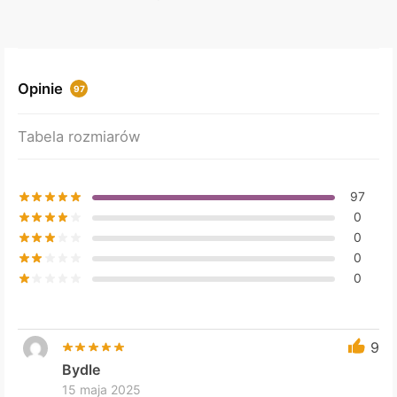
variants.
The
options
may
Opinie
97
be
chosen
Tabela rozmiarów
on
the
product
97
page
0
0
0
0
9
Bydle
15 maja 2025