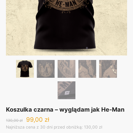
Koszulka czarna – wyglądam jak He-Man
Original
Current
99,00
zł
130,00
zł
price
price
Najniższa cena z 30 dni przed obniżką: 130,00 zł
was:
is: