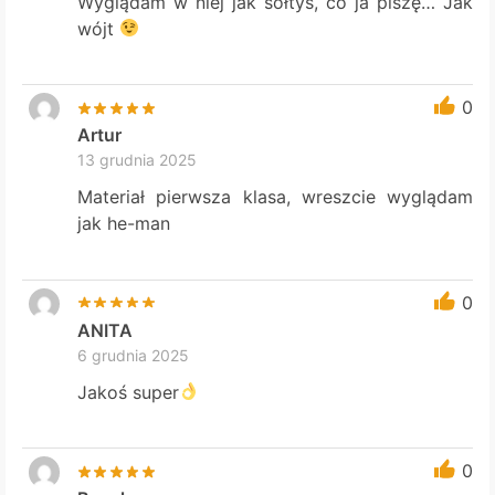
Wyglądam w niej jak sołtys, co ja piszę… Jak
wójt
0
Artur
13 grudnia 2025
Materiał pierwsza klasa, wreszcie wyglądam
jak he-man
0
ANITA
6 grudnia 2025
Jakoś super
0