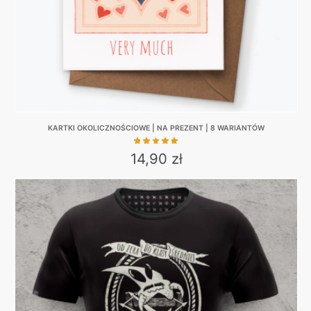
the
product
page
KARTKI OKOLICZNOŚCIOWE | NA PREZENT | 8 WARIANTÓW
14,90
zł
This
product
has
multiple
variants.
The
options
may
be