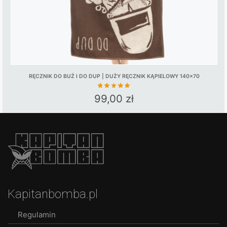
product
page
RĘCZNIK DO BUŹ I DO DUP | DUŻY RĘCZNIK KĄPIELOWY 140×70
99,00
zł
Kapitanbomba.pl
Regulamin