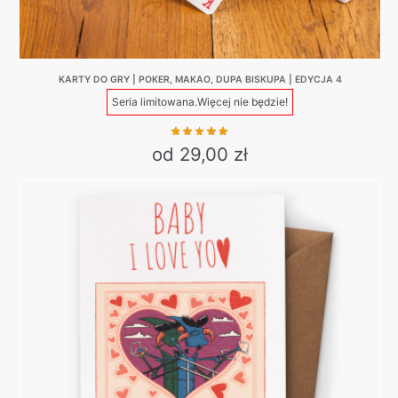
KARTY DO GRY | POKER, MAKAO, DUPA BISKUPA | EDYCJA 4
Seria limitowana.
Więcej nie będzie!
od 29,00 zł
This
product
has
multiple
variants.
The
options
may
be
chosen
on