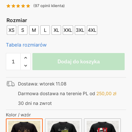
130,00 zł.
99,00 zł.
(
97
opinii klienta)
Rozmiar
XS
S
M
L
XL
XXL
3XL
4XL
Tabela rozmiarów
ilość
Dodaj do koszyka
Koszulka
czarna
–
Dostawa: wtorek 11.08
wyglądam
jak
Darmowa dostawa na terenie PL od
250,00
zł
He-
30 dni na zwrot
Man
Kolor / wzór