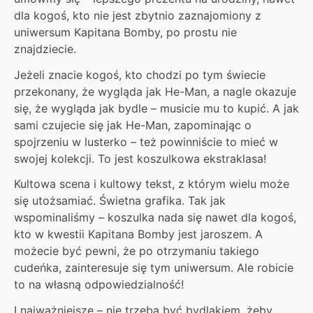
dla kogoś, kto nie jest zbytnio zaznajomiony z
uniwersum Kapitana Bomby, po prostu nie
znajdziecie.
Jeżeli znacie kogoś, kto chodzi po tym świecie
przekonany, że wygląda jak He-Man, a nagle okazuje
się, że wygląda jak bydle – musicie mu to kupić. A jak
sami czujecie się jak He-Man, zapominając o
spojrzeniu w lusterko – też powinniście to mieć w
swojej kolekcji. To jest koszulkowa ekstraklasa!
Kultowa scena i kultowy tekst, z którym wielu może
się utożsamiać. Świetna grafika. Tak jak
wspominaliśmy – koszulka nada się nawet dla kogoś,
kto w kwestii Kapitana Bomby jest jaroszem. A
możecie być pewni, że po otrzymaniu takiego
cudeńka, zainteresuje się tym uniwersum. Ale robicie
to na własną odpowiedzialność!
I najważniejsze – nie trzeba być bydlakiem, żeby