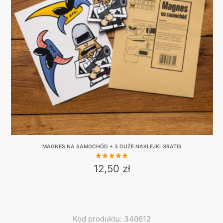
options
may
be
chosen
on
the
product
page
MAGNES NA SAMOCHÓD + 3 DUŻE NAKLEJKI GRATIS
12,50
zł
This
product
has
multiple
Kod produktu: 340612