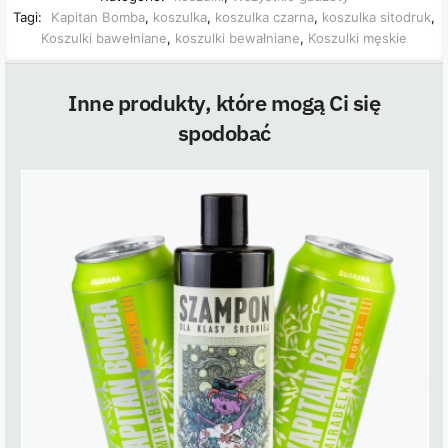
Tagi:
Kapitan Bomba
,
koszulka
,
koszulka czarna
,
koszulka sitodruk
,
Koszulki bawełniane
,
koszulki bewałniane
,
Koszulki męskie
Inne produkty, które mogą Ci się
spodobać