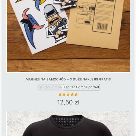
MAGNES NA SAMOCHÓD + 3 DUŻE NAKLEJKI GRATIS
Kapitan Bomba
Kapitan Bomba portret
12,50
zł
This
product
has
multiple