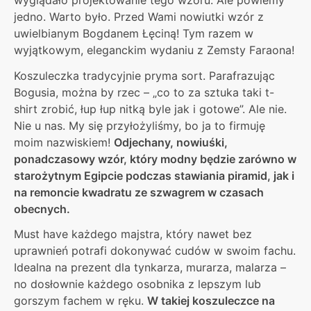
jedno. Warto było. Przed Wami nowiutki wzór z
uwielbianym Bogdanem Łęciną! Tym razem w
wyjątkowym, eleganckim wydaniu z Zemsty Faraona!
Koszuleczka tradycyjnie pryma sort. Parafrazując
Bogusia, można by rzec – „co to za sztuka taki t-
shirt zrobić, łup łup nitką byle jak i gotowe”. Ale nie.
Nie u nas. My się przyłożyliśmy, bo ja to firmuję
moim nazwiskiem!
Odjechany, nowiuśki,
ponadczasowy wzór, który modny będzie zarówno w
starożytnym Egipcie podczas stawiania piramid, jak i
na remoncie kwadratu ze szwagrem w czasach
obecnych.
Must have każdego majstra, który nawet bez
uprawnień potrafi dokonywać cudów w swoim fachu.
Idealna na prezent dla tynkarza, murarza, malarza –
no dosłownie każdego osobnika z lepszym lub
gorszym fachem w ręku.
W takiej koszuleczce na