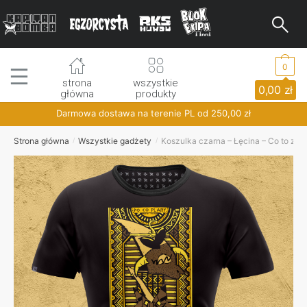
Skip
Skip
to
to
navigation
content
0
strona
wszystkie
0,00
zł
główna
produkty
Darmowa dostawa na terenie PL od
250,00
zł
Strona główna
Wszystkie gadżety
Koszulka czarna – Łęcina – Co to za s
/
/