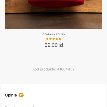
product
page
CZAPKA – SOLNIK
69,00
zł
Kod produktu: 41804452
Opinie
27