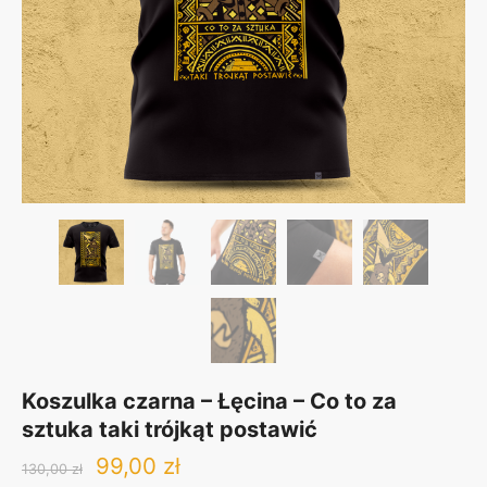
Koszulka czarna – Łęcina – Co to za
sztuka taki trójkąt postawić
Original
Current
99,00
zł
130,00
zł
price
price