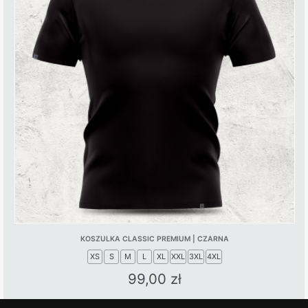
variants.
The
options
may
be
chosen
on
the
product
page
KOSZULKA CLASSIC PREMIUM | CZARNA
XS
S
M
L
XL
XXL
3XL
4XL
99,00
zł
This