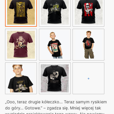
taki
trójkąt
postawić
+
„Ooo, teraz drugie kółeczko… Teraz samym rysikiem
do góry… Gotowe.” – zgadza się. Mniej więcej tak
wyglądało projektowanie tego wzoru. Ale powiemy