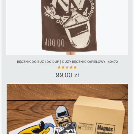
RĘCZNIK DO BUŹ I DO DUP | DUŻY RĘCZNIK KĄPIELOWY 140×70
99,00
zł