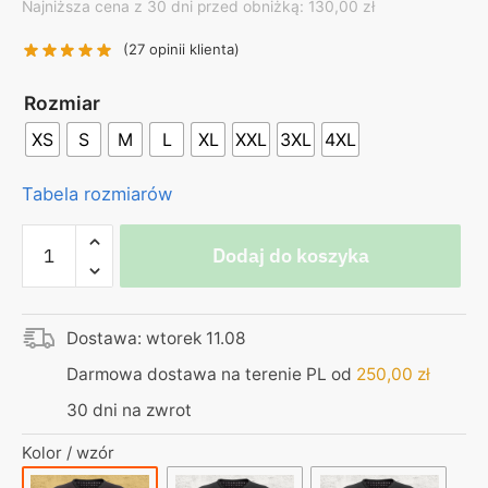
Najniższa cena z 30 dni przed obniżką: 130,00 zł
was:
is:
130,00 zł.
99,00 zł.
(
27
opinii klienta)
Rozmiar
XS
S
M
L
XL
XXL
3XL
4XL
Tabela rozmiarów
ilość
Dodaj do koszyka
Koszulka
czarna
–
Dostawa: wtorek 11.08
Łęcina
–
Darmowa dostawa na terenie PL od
250,00
zł
Co
30 dni na zwrot
to
za
Kolor / wzór
sztuka