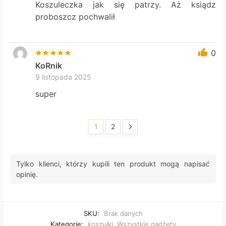
Koszuleczka jak się patrzy. Aż ksiądz
proboszcz pochwalił
0
KoRnik
9 listopada 2025
super
1
2
Tylko klienci, którzy kupili ten produkt mogą napisać
opinię.
SKU:
Brak danych
Kategorie:
koszulki
,
Wszystkie gadżety