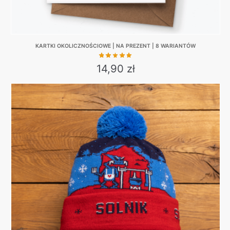
KARTKI OKOLICZNOŚCIOWE | NA PREZENT | 8 WARIANTÓW
14,90
zł
This
product
has
multiple
variants.
The
options
may
be
chosen
on
the