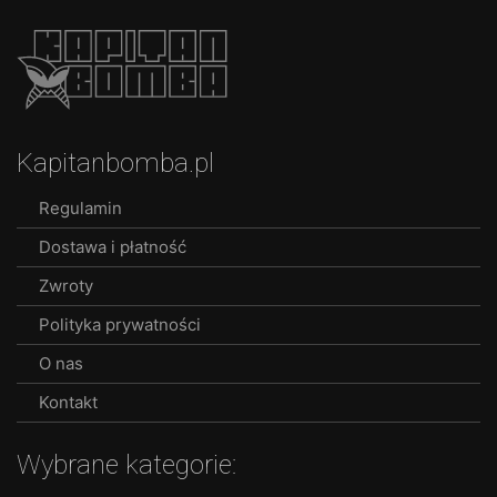
product
has
multiple
variants.
The
options
Kapitanbomba.pl
may
be
Regulamin
chosen
Dostawa i płatność
on
the
Zwroty
product
Polityka prywatności
page
O nas
Kontakt
Wybrane kategorie: