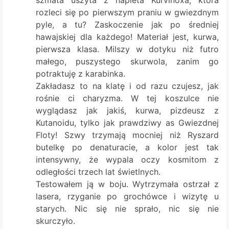
rozleci się po pierwszym praniu w gwiezdnym
pyle, a tu? Zaskoczenie jak po średniej
hawajskiej dla każdego! Materiał jest, kurwa,
pierwsza klasa. Milszy w dotyku niż futro
małego, puszystego skurwola, zanim go
potraktuję z karabinka.
Zakładasz to na klatę i od razu czujesz, jak
rośnie ci charyzma. W tej koszulce nie
wyglądasz jak jakiś, kurwa, pizdeusz z
Kutanoidu, tylko jak prawdziwy as Gwiezdnej
Floty! Szwy trzymają mocniej niż Ryszard
butelkę po denaturacie, a kolor jest tak
intensywny, że wypala oczy kosmitom z
odległości trzech lat świetlnych.
Testowałem ją w boju. Wytrzymała ostrzał z
lasera, rzyganie po grochówce i wizytę u
starych. Nic się nie sprało, nic się nie
skurczyło.