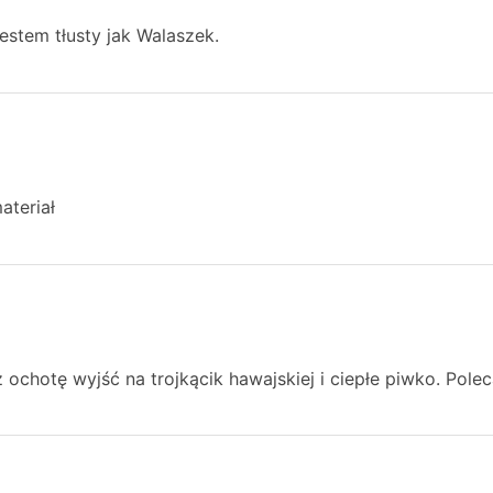
jestem tłusty jak Walaszek.
ateriał
 ochotę wyjść na trojkącik hawajskiej i ciepłe piwko. Pole