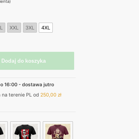
ienta)
,00 zł.
L
XXL
3XL
4XL
Dodaj do koszyka
o 16:00 - dostawa jutro
na terenie PL od
250,00
zł