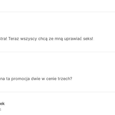
stra! Teraz wszyscy chcą ze mną uprawiać seks!
lna ta promocja dwie w cenie trzech?
wek
4