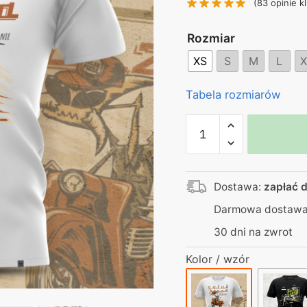
(
83
opinie kl
130,00 zł.
99
Rozmiar
XS
S
M
L
X
Tabela rozmiarów
ilość
Koszulka
biała
–
Dostawa:
zapłać d
Galak
Pizza
Darmowa dostawa 
–
30 dni na zwrot
Głuś
Kolor / wzór