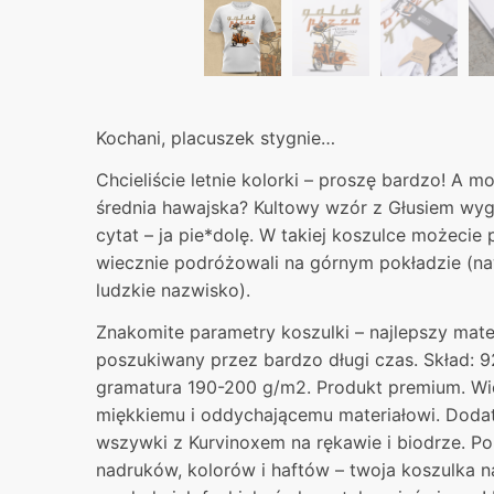
Kochani, placuszek stygnie…
Chcieliście letnie kolorki – proszę bardzo! A m
średnia hawajska? Kultowy wzór z Głusiem wygl
cytat – ja pie*dolę. W takiej koszulce możecie 
wiecznie podróżowali na górnym pokładzie (na
ludzkie nazwisko).
Znakomite parametry koszulki – najlepszy mater
poszukiwany przez bardzo długi czas. Skład: 9
gramatura 190-200 g/m2. Produkt premium. Wie
miękkiemu i oddychającemu materiałowi. Dodat
wszywki z Kurvinoxem na rękawie i biodrze. P
nadruków, kolorów i haftów – twoja koszulka 