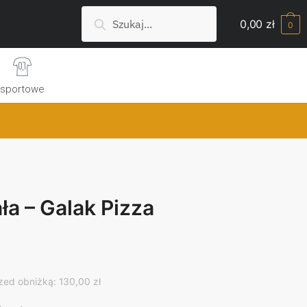
Szukaj:
Search
0,00
zł
0
sportowe
ła – Galak Pizza
rrent
ice
zed obniżką: 130,00 zł