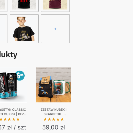
+
dukty
RGETYK CLASSIC
ZESTAW KUBEK I
RO CUKRU | BEZ
SKARPETKI –
JI | 6-PAK | 6 X
NIEWAŻNE CO MAM W
330 ML
SERCU…
67 zł / szt
59,00
zł