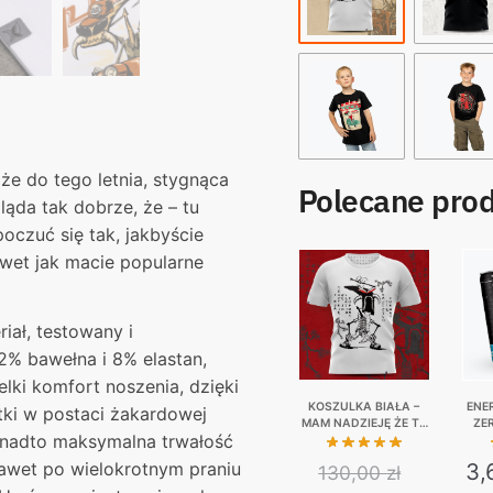
oże do tego letnia, stygnąca
Polecane pro
ąda tak dobrze, że – tu
poczuć się tak, jakbyście
wet jak macie popularne
iał, testowany i
2% bawełna i 8% elastan,
lki komfort noszenia, dzięki
KOSZULKA BIAŁA –
ENE
ki w postaci żakardowej
MAM NADZIEJĘ ŻE TA
ZE
onadto maksymalna trwałość
LEKCJA POKORY
KAUC
NAUCZYŁA CIĘ…
nawet po wielokrotnym praniu
3,
130,00
zł
POKORY