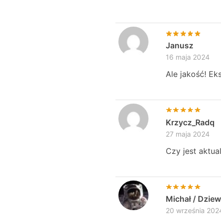
Janusz
16 maja 2024
Ale jakość! Ek
Krzycz_Radq
27 maja 2024
Czy jest aktua
Michał / Dzie
20 września 202