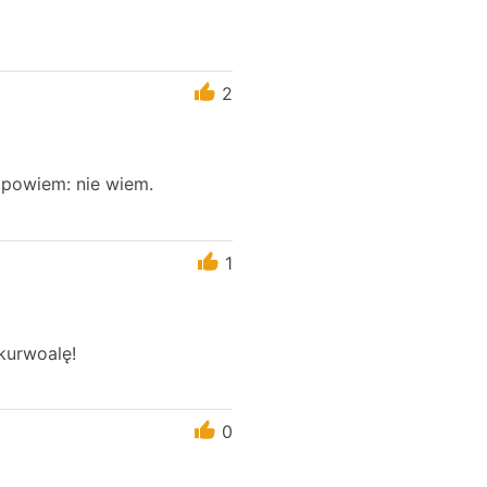
2
dpowiem: nie wiem.
1
kurwoalę!
0