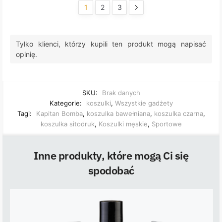
1
2
3
Tylko klienci, którzy kupili ten produkt mogą napisać
opinię.
SKU:
Brak danych
Kategorie:
koszulki
,
Wszystkie gadżety
Tagi:
Kapitan Bomba
,
koszulka bawełniana
,
koszulka czarna
,
koszulka sitodruk
,
Koszulki męskie
,
Sportowe
Inne produkty, które mogą Ci się
spodobać