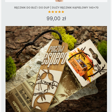
RĘCZNIK DO BUŹ I DO DUP | DUŻY RĘCZNIK KĄPIELOWY 140×70
99,00
zł