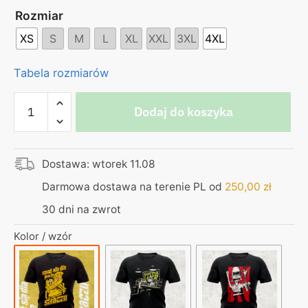
Rozmiar
XS
S
M
L
XL
XXL
3XL
4XL
Tabela rozmiarów
ilość
Dodaj do koszyka
Koszulka
czarna
–
Dostawa: wtorek 11.08
Spoć
się
Darmowa dostawa na terenie PL od
250,00
zł
dla
30 dni na zwrot
mnie
siłaczu
Kolor / wzór