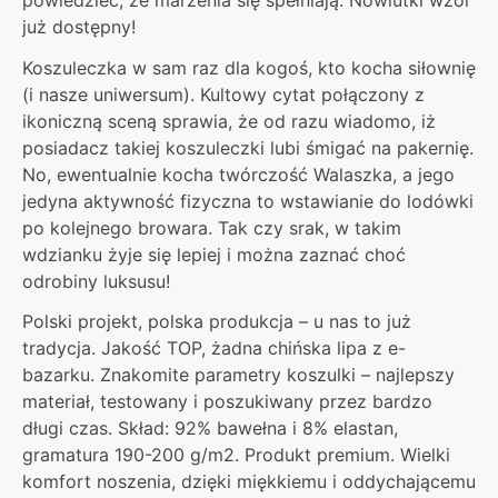
już dostępny!
Koszuleczka w sam raz dla kogoś, kto kocha siłownię
(i nasze uniwersum). Kultowy cytat połączony z
ikoniczną sceną sprawia, że od razu wiadomo, iż
posiadacz takiej koszuleczki lubi śmigać na pakernię.
No, ewentualnie kocha twórczość Walaszka, a jego
jedyna aktywność fizyczna to wstawianie do lodówki
po kolejnego browara. Tak czy srak, w takim
wdzianku żyje się lepiej i można zaznać choć
odrobiny luksusu!
Polski projekt, polska produkcja – u nas to już
tradycja. Jakość TOP, żadna chińska lipa z e-
bazarku. Znakomite parametry koszulki – najlepszy
materiał, testowany i poszukiwany przez bardzo
długi czas. Skład: 92% bawełna i 8% elastan,
gramatura 190-200 g/m2. Produkt premium. Wielki
komfort noszenia, dzięki miękkiemu i oddychającemu